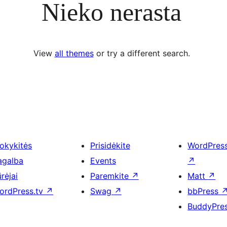
Nieko nerasta
View
all themes
or try a different search.
okykitės
Prisidėkite
WordPres
agalba
Events
↗
rėjai
Paremkite
↗
Matt
↗
ordPress.tv
↗
Swag
↗
bbPress
BuddyPre