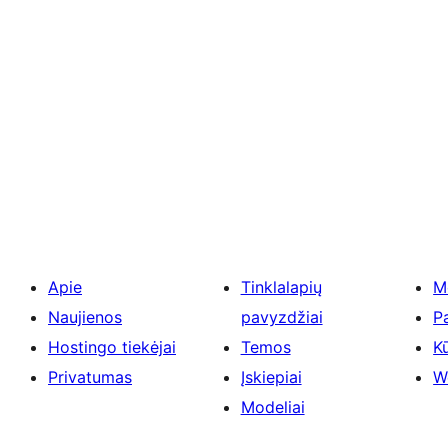
Apie
Tinklalapių
M
Naujienos
pavyzdžiai
P
Hostingo tiekėjai
Temos
Kū
Privatumas
Įskiepiai
W
Modeliai