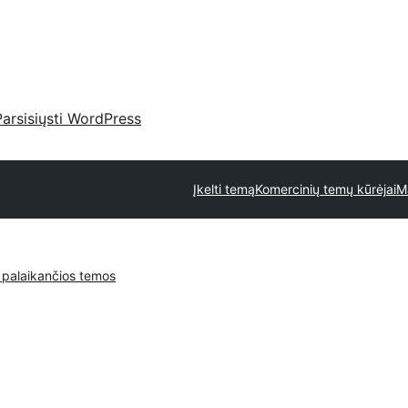
Parsisiųsti WordPress
Įkelti temą
Komercinių temų kūrėjai
M
 palaikančios temos