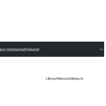
ano mėgstamos
Prisijungti
Layout
Features
Subjects