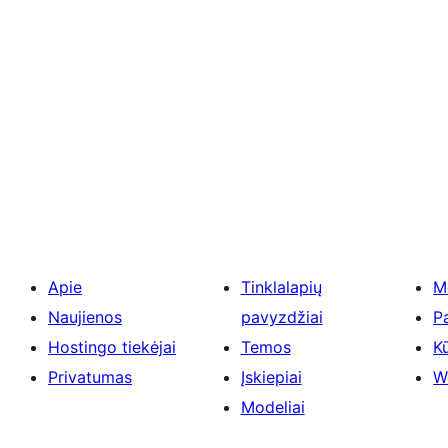
Apie
Tinklalapių
M
Naujienos
pavyzdžiai
P
Hostingo tiekėjai
Temos
Kū
Privatumas
Įskiepiai
W
Modeliai