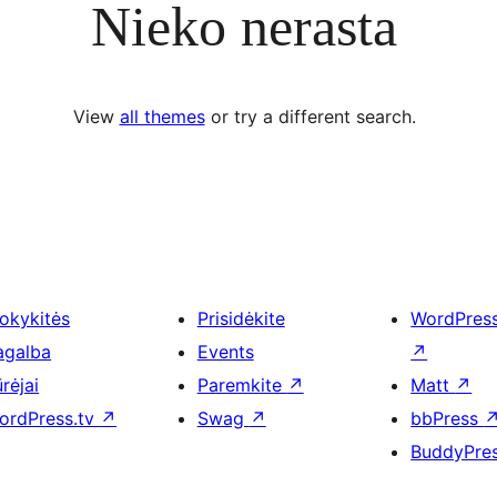
Nieko nerasta
View
all themes
or try a different search.
okykitės
Prisidėkite
WordPres
agalba
Events
↗
rėjai
Paremkite
↗
Matt
↗
ordPress.tv
↗
Swag
↗
bbPress
BuddyPre