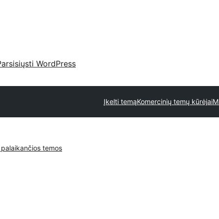
Parsisiųsti WordPress
Įkelti temą
Komercinių temų kūrėjai
M
 palaikančios temos