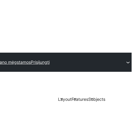
ano mėgstamos
Prisijungti
Layout
Features
Subjects