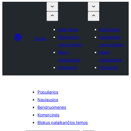
Įkelti temą
Įkelti temą
Komercinių
Komercinių
Temos
temų kūrėjai
temų kūrėjai
Mano
Mano
mėgstamos
mėgstamos
Prisijungti
Prisijungti
Populiarios
Naujausios
Bendruomenės
Komercinės
Blokus palaikančios temos