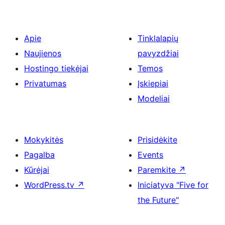
Apie
Tinklalapių
Naujienos
pavyzdžiai
Hostingo tiekėjai
Temos
Privatumas
Įskiepiai
Modeliai
Mokykitės
Prisidėkite
Pagalba
Events
Kūrėjai
Paremkite
↗
WordPress.tv
↗
Iniciatyva "Five for
the Future"