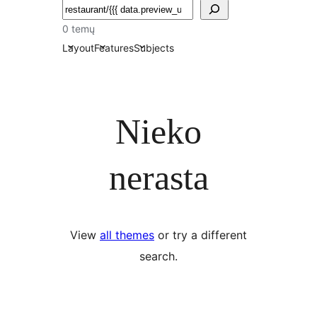
Paieška
0 temų
Layout
Features
Subjects
Nieko
nerasta
View
all themes
or try a different
search.