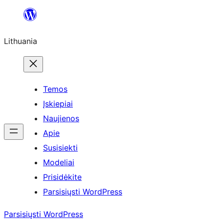
Eiti
prie
Lithuania
turinio
Temos
Įskiepiai
Naujienos
Apie
Susisiekti
Modeliai
Prisidėkite
Parsisiųsti WordPress
Parsisiųsti WordPress