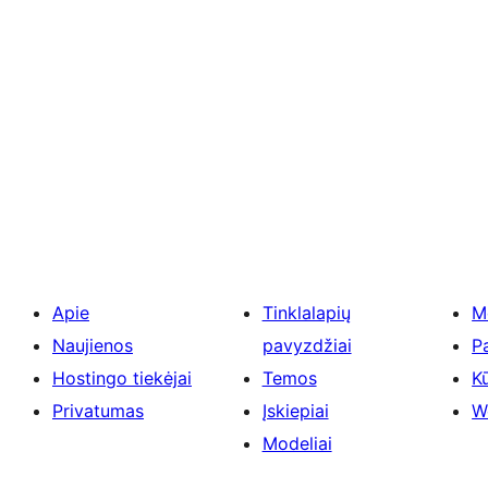
Apie
Tinklalapių
M
Naujienos
pavyzdžiai
P
Hostingo tiekėjai
Temos
Kū
Privatumas
Įskiepiai
W
Modeliai