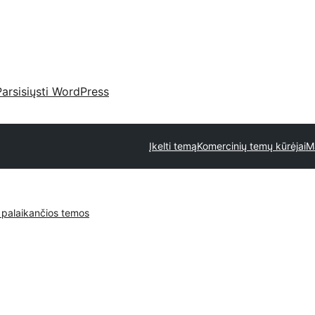
Parsisiųsti WordPress
Įkelti temą
Komercinių temų kūrėjai
M
 palaikančios temos