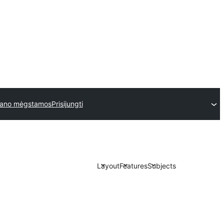
ano mėgstamos
Prisijungti
Layout
Features
Subjects