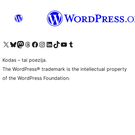
Visit our X (formerly Twitter) account
Apsilankykite mūsų Bluesky paskyroje
Visit our Mastodon account
Apsilankykite mūsų Threads paskyroje
Visit our Facebook page
Visit our Instagram account
Visit our LinkedIn account
Apsilankykite mūsų TikTok paskyroje
Visit our YouTube channel
Apsilankykite mūsų Tumblr paskyroje
Kodas – tai poezija.
The WordPress® trademark is the intellectual property
of the WordPress Foundation.