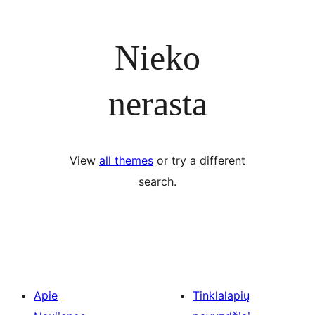
Nieko
nerasta
View
all themes
or try a different
search.
Apie
Tinklalapių