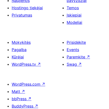
Naujienos
pavyzdžiai
Hostingo tiekėjai
Temos
Privatumas
Įskiepiai
Modeliai
Mokykitės
Prisidėkite
Pagalba
Events
Kūrėjai
Paremkite
↗
WordPress.tv
↗
Swag
↗
WordPress.com
↗
Matt
↗
bbPress
↗
BuddyPress
↗