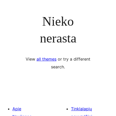
Nieko
nerasta
View
all themes
or try a different
search.
Apie
Tinklalapių