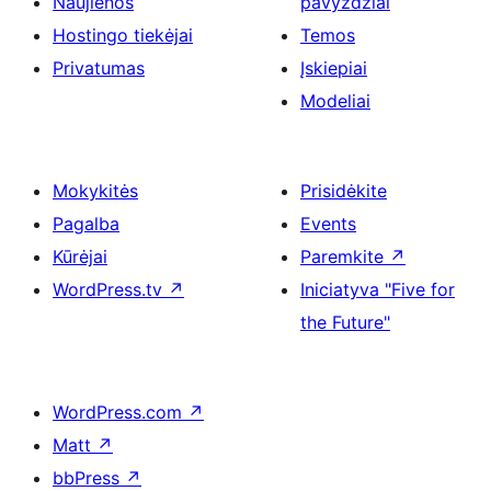
Naujienos
pavyzdžiai
Hostingo tiekėjai
Temos
Privatumas
Įskiepiai
Modeliai
Mokykitės
Prisidėkite
Pagalba
Events
Kūrėjai
Paremkite
↗
WordPress.tv
↗
Iniciatyva "Five for
the Future"
WordPress.com
↗
Matt
↗
bbPress
↗