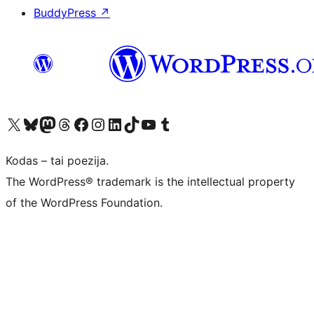
BuddyPress
↗
Visit our X (formerly Twitter) account
Apsilankykite mūsų Bluesky paskyroje
Visit our Mastodon account
Apsilankykite mūsų Threads paskyroje
Visit our Facebook page
Visit our Instagram account
Visit our LinkedIn account
Apsilankykite mūsų TikTok paskyroje
Visit our YouTube channel
Apsilankykite mūsų Tumblr paskyroje
Kodas – tai poezija.
The WordPress® trademark is the intellectual property
of the WordPress Foundation.