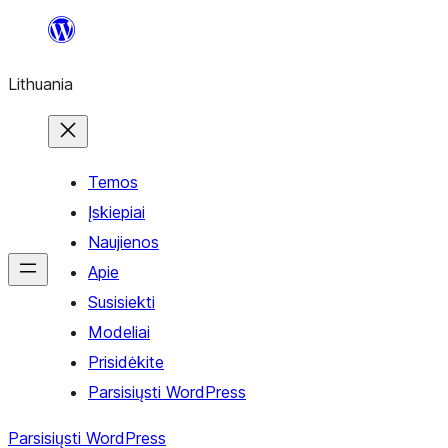
Eiti
prie
Lithuania
turinio
Temos
Įskiepiai
Naujienos
Apie
Susisiekti
Modeliai
Prisidėkite
Parsisiųsti WordPress
Parsisiųsti WordPress