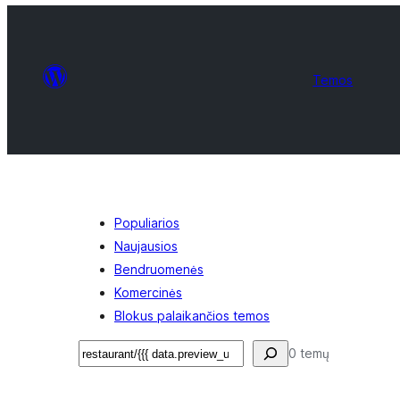
Temos
Populiarios
Naujausios
Bendruomenės
Komercinės
Blokus palaikančios temos
Paieška
0 temų