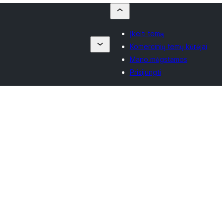
Įkelti temą
Komercinių temų kūrėjai
Mano mėgstamos
Prisijungti