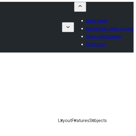
Įkelti temą
Komercinių temų kūrėjai
Mano mėgstamos
Prisijungti
Layout
Features
Subjects