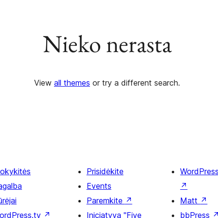
Nieko nerasta
View
all themes
or try a different search.
okykitės
Prisidėkite
WordPres
agalba
Events
↗
rėjai
Paremkite
↗
Matt
↗
ordPress.tv
↗
Iniciatyva "Five
bbPress