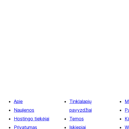
Apie
Tinklalapių
M
Naujienos
pavyzdžiai
P
Hostingo tiekėjai
Temos
Kū
Privatumas
Įskiepiai
W