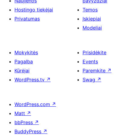
Naujienos
pavyzdžiai
Hostingo tiekėjai
Temos
Privatumas
Įskiepiai
Modeliai
Mokykitės
Prisidėkite
Pagalba
Events
Kūrėjai
Paremkite
↗
WordPress.tv
↗
Swag
↗
WordPress.com
↗
Matt
↗
bbPress
↗
BuddyPress
↗