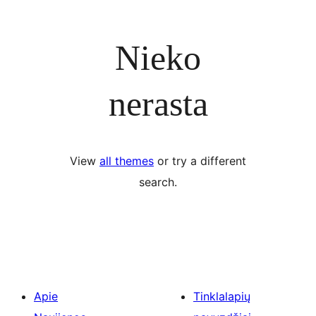
Nieko
nerasta
View
all themes
or try a different
search.
Apie
Tinklalapių