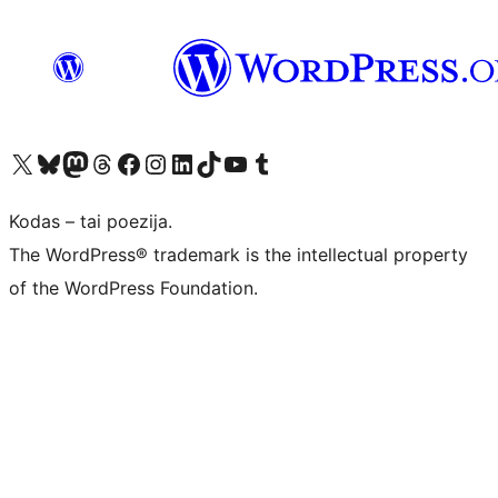
Visit our X (formerly Twitter) account
Apsilankykite mūsų Bluesky paskyroje
Visit our Mastodon account
Apsilankykite mūsų Threads paskyroje
Visit our Facebook page
Visit our Instagram account
Visit our LinkedIn account
Apsilankykite mūsų TikTok paskyroje
Visit our YouTube channel
Apsilankykite mūsų Tumblr paskyroje
Kodas – tai poezija.
The WordPress® trademark is the intellectual property
of the WordPress Foundation.