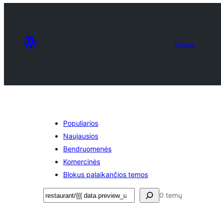
Temos
Populiarios
Naujausios
Bendruomenės
Komercinės
Blokus palaikančios temos
Paieška
0 temų