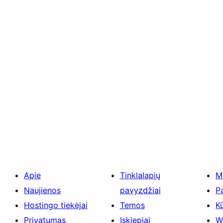
Apie
Tinklalapių
M
Naujienos
pavyzdžiai
P
Hostingo tiekėjai
Temos
Kū
Privatumas
Įskiepiai
W