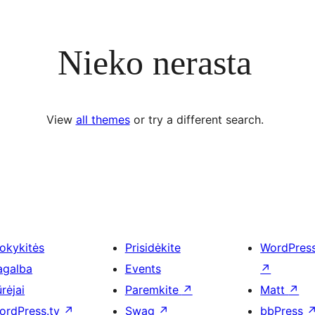
Nieko nerasta
View
all themes
or try a different search.
okykitės
Prisidėkite
WordPres
agalba
Events
↗
rėjai
Paremkite
↗
Matt
↗
ordPress.tv
↗
Swag
↗
bbPress