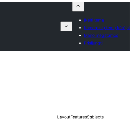
Įkelti temą
Komercinių temų kūrėjai
Mano mėgstamos
Prisijungti
Layout
Features
Subjects