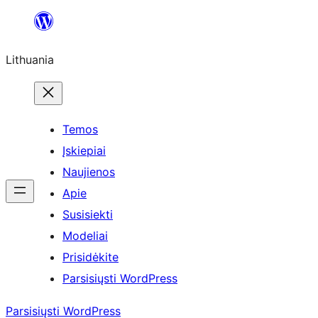
Eiti
prie
Lithuania
turinio
Temos
Įskiepiai
Naujienos
Apie
Susisiekti
Modeliai
Prisidėkite
Parsisiųsti WordPress
Parsisiųsti WordPress