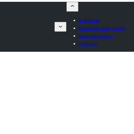
Įkelti temą
Komercinių temų kūrėjai
Mano mėgstamos
Prisijungti