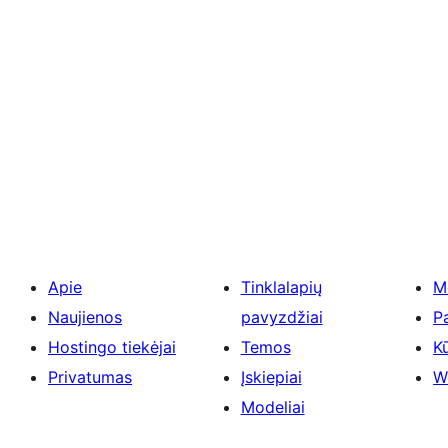
Apie
Tinklalapių
M
Naujienos
pavyzdžiai
P
Hostingo tiekėjai
Temos
Kū
Privatumas
Įskiepiai
W
Modeliai