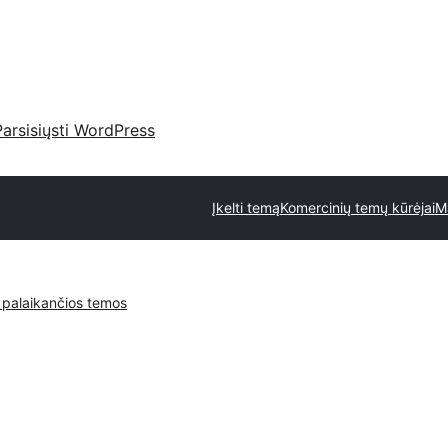
Parsisiųsti WordPress
Įkelti temą
Komercinių temų kūrėjai
M
 palaikančios temos