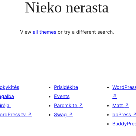
Nieko nerasta
View
all themes
or try a different search.
okykitės
Prisidėkite
WordPres
agalba
Events
↗
rėjai
Paremkite
↗
Matt
↗
ordPress.tv
↗
Swag
↗
bbPress
BuddyPre