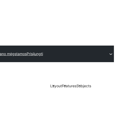
ano mėgstamos
Prisijungti
Layout
Features
Subjects