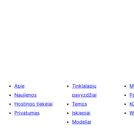
Apie
Tinklalapių
M
Naujienos
pavyzdžiai
P
Hostingo tiekėjai
Temos
Kū
Privatumas
Įskiepiai
W
Modeliai