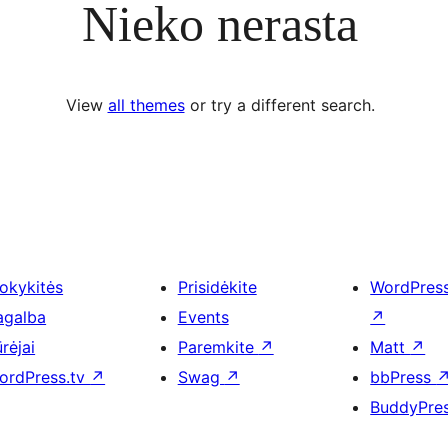
Nieko nerasta
View
all themes
or try a different search.
okykitės
Prisidėkite
WordPres
agalba
Events
↗
rėjai
Paremkite
↗
Matt
↗
ordPress.tv
↗
Swag
↗
bbPress
BuddyPre