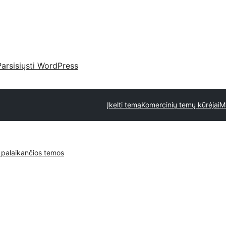
Parsisiųsti WordPress
Įkelti temą
Komercinių temų kūrėjai
M
 palaikančios temos