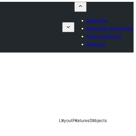
Įkelti temą
Komercinių temų kūrėjai
Mano mėgstamos
Prisijungti
Layout
Features
Subjects