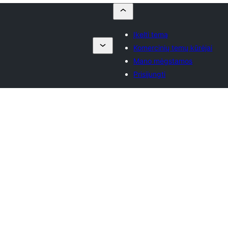
Įkelti temą
Komercinių temų kūrėjai
Mano mėgstamos
Prisijungti