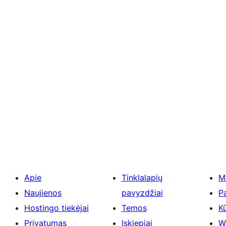
Apie
Tinklalapių
M
Naujienos
pavyzdžiai
P
Hostingo tiekėjai
Temos
Kū
Privatumas
Įskiepiai
W