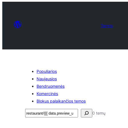
Temos
Populiarios
Naujausios
Bendruomenės
Komercinės
Blokus palaikančios temos
Paieška
0 temų