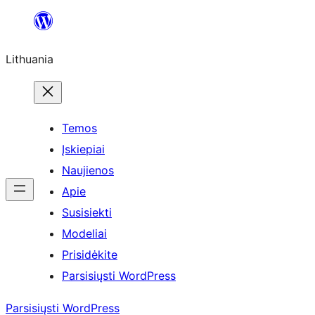
Eiti
prie
Lithuania
turinio
Temos
Įskiepiai
Naujienos
Apie
Susisiekti
Modeliai
Prisidėkite
Parsisiųsti WordPress
Parsisiųsti WordPress