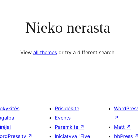
Nieko nerasta
View
all themes
or try a different search.
okykitės
Prisidėkite
WordPres
agalba
Events
↗
rėjai
Paremkite
↗
Matt
↗
ordPress.tv
↗
Iniciatyva "Five
bbPress