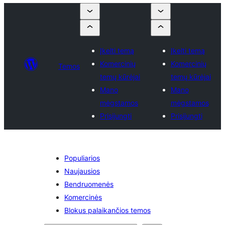
Įkelti temą
Įkelti temą
Komercinių
Komercinių
Temos
temų kūrėjai
temų kūrėjai
Mano
Mano
mėgstamos
mėgstamos
Prisijungti
Prisijungti
Populiarios
Naujausios
Bendruomenės
Komercinės
Blokus palaikančios temos