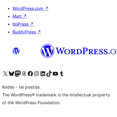
WordPress.com
↗
Matt
↗
bbPress
↗
BuddyPress
↗
Visit our X (formerly Twitter) account
Apsilankykite mūsų Bluesky paskyroje
Visit our Mastodon account
Apsilankykite mūsų Threads paskyroje
Visit our Facebook page
Visit our Instagram account
Visit our LinkedIn account
Apsilankykite mūsų TikTok paskyroje
Visit our YouTube channel
Apsilankykite mūsų Tumblr paskyroje
Kodas – tai poezija.
The WordPress® trademark is the intellectual property
of the WordPress Foundation.