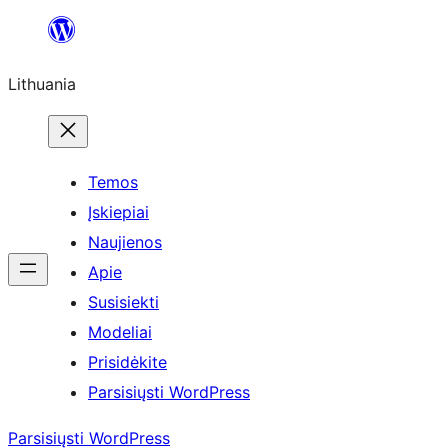
Eiti
prie
Lithuania
turinio
Temos
Įskiepiai
Naujienos
Apie
Susisiekti
Modeliai
Prisidėkite
Parsisiųsti WordPress
Parsisiųsti WordPress