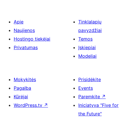
Apie
Tinklalapių
Naujienos
pavyzdžiai
Hostingo tiekėjai
Temos
Privatumas
Įskiepiai
Modeliai
Mokykitės
Prisidėkite
Pagalba
Events
Kūrėjai
Paremkite
↗
WordPress.tv
↗
Iniciatyva "Five for
the Future"