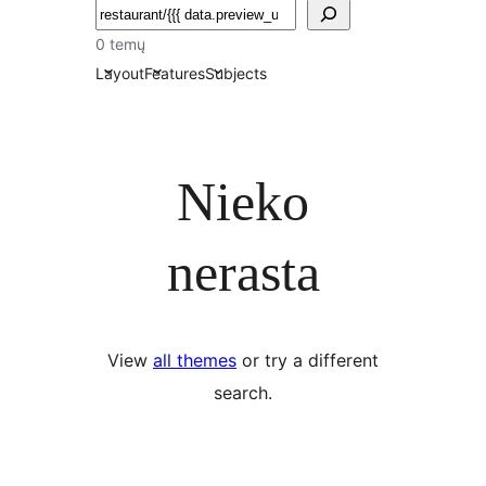
Paieška
0 temų
Layout
Features
Subjects
Nieko
nerasta
View
all themes
or try a different
search.