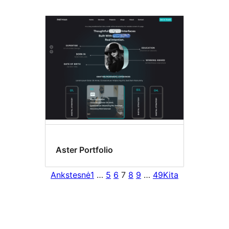
Aster Portfolio
Ankstesnė
1
…
5
6
7
8
9
…
49
Kita