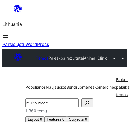
Eiti
prie
Lithuania
turinio
Parsisiųsti WordPress
Temos
Paieškos rezultatai
Animal Clinic
Blokus
Populiarios
Naujausios
Bendruomenės
Komercinės
palaik
temos
Paieška
1 360 temų
Layout
0
Features
0
Subjects
0