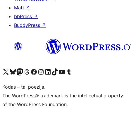
Matt
↗
bbPress
↗
BuddyPress
↗
Visit our X (formerly Twitter) account
Apsilankykite mūsų Bluesky paskyroje
Visit our Mastodon account
Apsilankykite mūsų Threads paskyroje
Visit our Facebook page
Visit our Instagram account
Visit our LinkedIn account
Apsilankykite mūsų TikTok paskyroje
Visit our YouTube channel
Apsilankykite mūsų Tumblr paskyroje
Kodas – tai poezija.
The WordPress® trademark is the intellectual property
of the WordPress Foundation.