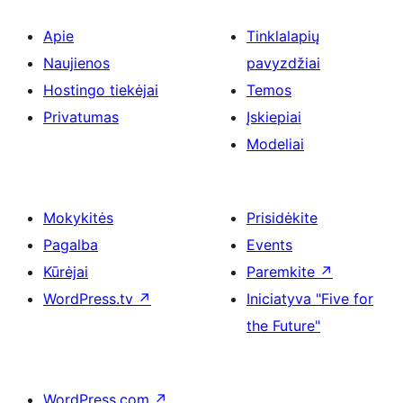
Apie
Tinklalapių
Naujienos
pavyzdžiai
Hostingo tiekėjai
Temos
Privatumas
Įskiepiai
Modeliai
Mokykitės
Prisidėkite
Pagalba
Events
Kūrėjai
Paremkite
↗
WordPress.tv
↗
Iniciatyva "Five for
the Future"
WordPress.com
↗