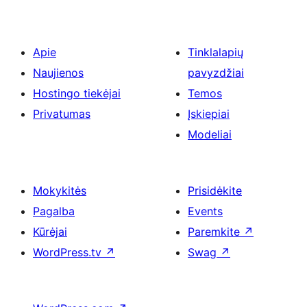
Apie
Tinklalapių
Naujienos
pavyzdžiai
Hostingo tiekėjai
Temos
Privatumas
Įskiepiai
Modeliai
Mokykitės
Prisidėkite
Pagalba
Events
Kūrėjai
Paremkite
↗
WordPress.tv
↗
Swag
↗