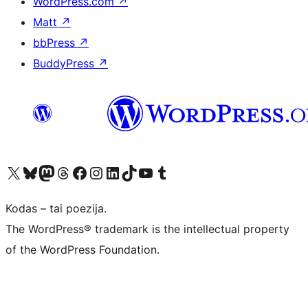
WordPress.com
↗
Matt
↗
bbPress
↗
BuddyPress
↗
Visit our X (formerly Twitter) account
Apsilankykite mūsų Bluesky paskyroje
Visit our Mastodon account
Apsilankykite mūsų Threads paskyroje
Visit our Facebook page
Visit our Instagram account
Visit our LinkedIn account
Apsilankykite mūsų TikTok paskyroje
Visit our YouTube channel
Apsilankykite mūsų Tumblr paskyroje
Kodas – tai poezija.
The WordPress® trademark is the intellectual property
of the WordPress Foundation.