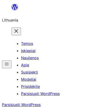
Eiti
prie
Lithuania
turinio
Temos
Įskiepiai
Naujienos
Apie
Susisiekti
Modeliai
Prisidėkite
Parsisiųsti WordPress
Parsisiųsti WordPress