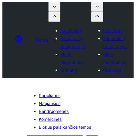
Įkelti temą
Įkelti temą
Komercinių
Komercinių
Temos
temų kūrėjai
temų kūrėjai
Mano
Mano
mėgstamos
mėgstamos
Prisijungti
Prisijungti
Populiarios
Naujausios
Bendruomenės
Komercinės
Blokus palaikančios temos