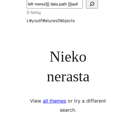
Paieška
0 temų
Layout
Features
Subjects
Nieko
nerasta
View
all themes
or try a different
search.