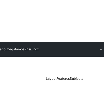
ano mėgstamos
Prisijungti
Layout
Features
Subjects