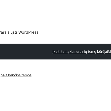
Parsisiųsti WordPress
Įkelti temą
Komercinių temų kūrėjai
M
 palaikančios temos