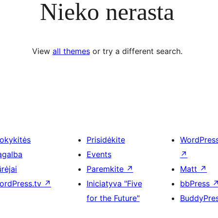
Nieko nerasta
View
all themes
or try a different search.
okykitės
Prisidėkite
WordPres
agalba
Events
↗
rėjai
Paremkite
↗
Matt
↗
ordPress.tv
↗
Iniciatyva "Five
bbPress
for the Future"
BuddyPre