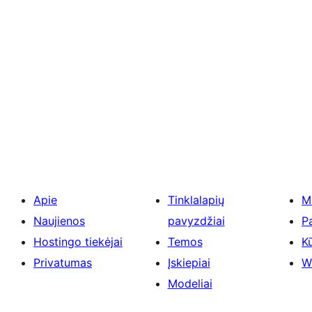
Apie
Tinklalapių
M
Naujienos
pavyzdžiai
P
Hostingo tiekėjai
Temos
Kū
Privatumas
Įskiepiai
W
Modeliai