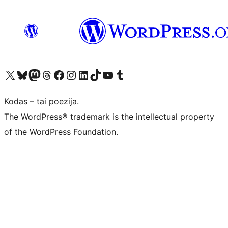
Visit our X (formerly Twitter) account
Apsilankykite mūsų Bluesky paskyroje
Visit our Mastodon account
Apsilankykite mūsų Threads paskyroje
Visit our Facebook page
Visit our Instagram account
Visit our LinkedIn account
Apsilankykite mūsų TikTok paskyroje
Visit our YouTube channel
Apsilankykite mūsų Tumblr paskyroje
Kodas – tai poezija.
The WordPress® trademark is the intellectual property
of the WordPress Foundation.