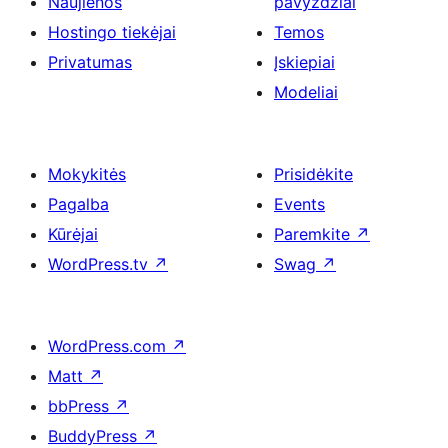
Naujienos
pavyzdžiai
Hostingo tiekėjai
Temos
Privatumas
Įskiepiai
Modeliai
Mokykitės
Prisidėkite
Pagalba
Events
Kūrėjai
Paremkite
↗
WordPress.tv
↗
Swag
↗
WordPress.com
↗
Matt
↗
bbPress
↗
BuddyPress
↗