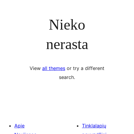
Nieko
nerasta
View
all themes
or try a different
search.
Apie
Tinklalapių