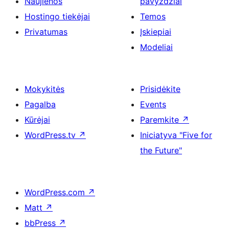
Naujienos
pavyzdžiai
Hostingo tiekėjai
Temos
Privatumas
Įskiepiai
Modeliai
Mokykitės
Prisidėkite
Pagalba
Events
Kūrėjai
Paremkite
↗
WordPress.tv
↗
Iniciatyva "Five for
the Future"
WordPress.com
↗
Matt
↗
bbPress
↗