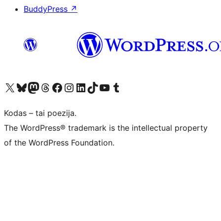
BuddyPress
↗
Visit our X (formerly Twitter) account
Apsilankykite mūsų Bluesky paskyroje
Visit our Mastodon account
Apsilankykite mūsų Threads paskyroje
Visit our Facebook page
Visit our Instagram account
Visit our LinkedIn account
Apsilankykite mūsų TikTok paskyroje
Visit our YouTube channel
Apsilankykite mūsų Tumblr paskyroje
Kodas – tai poezija.
The WordPress® trademark is the intellectual property
of the WordPress Foundation.