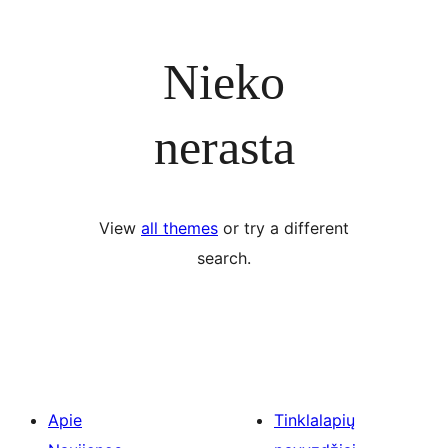
Nieko
nerasta
View
all themes
or try a different
search.
Apie
Tinklalapių