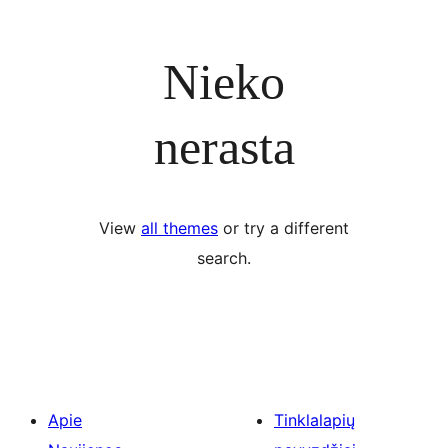
Nieko
nerasta
View
all themes
or try a different
search.
Apie
Tinklalapių