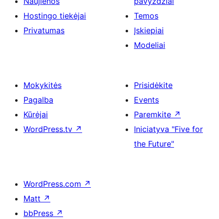
Naujienos
pavyzdžiai
Hostingo tiekėjai
Temos
Privatumas
Įskiepiai
Modeliai
Mokykitės
Prisidėkite
Pagalba
Events
Kūrėjai
Paremkite
↗
WordPress.tv
↗
Iniciatyva "Five for
the Future"
WordPress.com
↗
Matt
↗
bbPress
↗