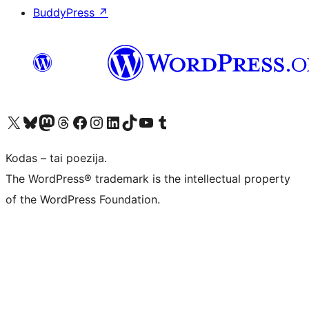
BuddyPress
↗
Visit our X (formerly Twitter) account
Apsilankykite mūsų Bluesky paskyroje
Visit our Mastodon account
Apsilankykite mūsų Threads paskyroje
Visit our Facebook page
Visit our Instagram account
Visit our LinkedIn account
Apsilankykite mūsų TikTok paskyroje
Visit our YouTube channel
Apsilankykite mūsų Tumblr paskyroje
Kodas – tai poezija.
The WordPress® trademark is the intellectual property
of the WordPress Foundation.