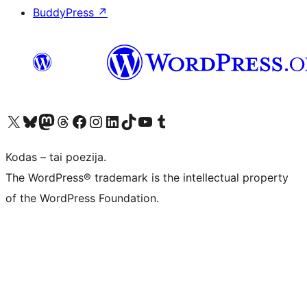
BuddyPress
↗
Visit our X (formerly Twitter) account
Apsilankykite mūsų Bluesky paskyroje
Visit our Mastodon account
Apsilankykite mūsų Threads paskyroje
Visit our Facebook page
Visit our Instagram account
Visit our LinkedIn account
Apsilankykite mūsų TikTok paskyroje
Visit our YouTube channel
Apsilankykite mūsų Tumblr paskyroje
Kodas – tai poezija.
The WordPress® trademark is the intellectual property
of the WordPress Foundation.