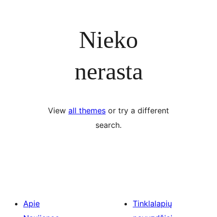
Nieko
nerasta
View
all themes
or try a different
search.
Apie
Tinklalapių