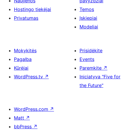
Naujienos
pavyzdžiai
Hostingo tiekėjai
Temos
Privatumas
Įskiepiai
Modeliai
Mokykitės
Prisidėkite
Pagalba
Events
Kūrėjai
Paremkite
↗
WordPress.tv
↗
Iniciatyva "Five for
the Future"
WordPress.com
↗
Matt
↗
bbPress
↗