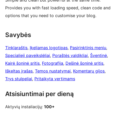
Provides you with fast loading speed, clean code and
options that you need to customise your blog.
Savybės
Tinklaraštis
, 
Įkeliamas logotipas
, 
Pasirinktinis meniu
, 
Specialieji paveikslėliai
, 
Poraštės valdikliai
, 
Šventinė
, 
Kairė šoninė sritis
, 
Fotografija
, 
Dešinė šoninė sritis
, 
Iškeltas įrašas
, 
Temos nustatymai
, 
Komentarų gijos
, 
Trys stulpeliai
, 
Pritaikyta vertimams
Atsisiuntimai per dieną
Aktyvių instaliacijų:
100+