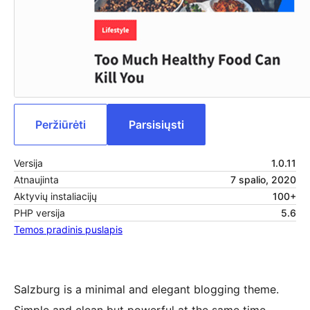
Peržiūrėti
Parsisiųsti
Versija
1.0.11
Atnaujinta
7 spalio, 2020
Aktyvių instaliacijų
100+
PHP versija
5.6
Temos pradinis puslapis
Salzburg is a minimal and elegant blogging theme.
Simple and clean but powerful at the same time.