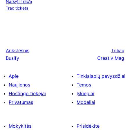
Naršyti Trac’e
Trac tickets
Ankstesnis
Toliau
Busify
Creativ Mag
Apie
Tinklalapių pavyzdžiai
Naujienos
Temos
Hostingo tiekėjai
Įskiepiai
Privatumas
Modeliai
Mokykitės
Prisidėkite