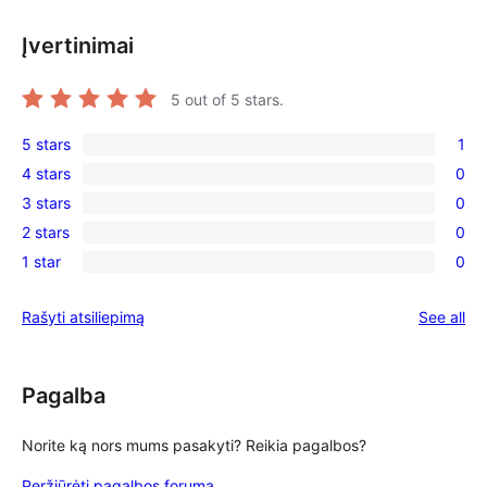
Įvertinimai
5
out of 5 stars.
5 stars
1
1
4 stars
0
5-
0
3 stars
0
star
4-
0
review
2 stars
0
star
3-
0
reviews
1 star
0
star
2-
0
reviews
star
1-
re
Rašyti atsiliepimą
See all
reviews
star
reviews
Pagalba
Norite ką nors mums pasakyti? Reikia pagalbos?
Peržiūrėti pagalbos forumą