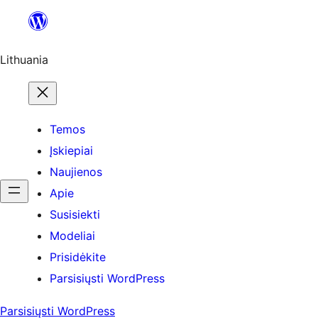
Eiti
prie
turinio
Lithuania
Temos
Įskiepiai
Naujienos
Apie
Susisiekti
Modeliai
Prisidėkite
Parsisiųsti WordPress
Parsisiųsti WordPress