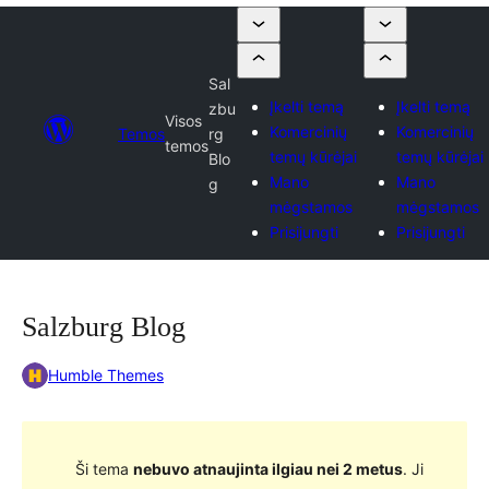
Sal
Įkelti temą
Įkelti temą
zbu
Visos
Komercinių
Komercinių
Temos
rg
temos
temų kūrėjai
temų kūrėjai
Blo
Mano
Mano
g
mėgstamos
mėgstamos
Prisijungti
Prisijungti
Salzburg Blog
Humble Themes
Ši tema
nebuvo atnaujinta ilgiau nei 2 metus
. Ji