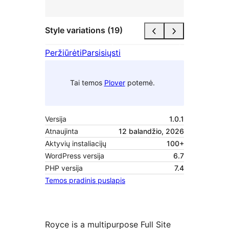
Style variations (19)
Peržiūrėti
Parsisiųsti
Tai temos
Plover
potemė.
Versija
1.0.1
Atnaujinta
12 balandžio, 2026
Aktyvių instaliacijų
100+
WordPress versija
6.7
PHP versija
7.4
Temos pradinis puslapis
Royce is a multipurpose Full Site