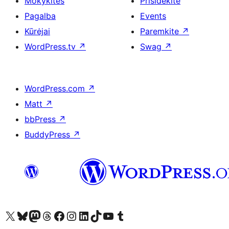
Mokykitės
Prisidėkite
Pagalba
Events
Kūrėjai
Paremkite
↗
WordPress.tv
↗
Swag
↗
WordPress.com
↗
Matt
↗
bbPress
↗
BuddyPress
↗
Visit our X (formerly Twitter) account
Apsilankykite mūsų Bluesky paskyroje
Visit our Mastodon account
Apsilankykite mūsų Threads paskyroje
Visit our Facebook page
Visit our Instagram account
Visit our LinkedIn account
Apsilankykite mūsų TikTok paskyroje
Visit our YouTube channel
Apsilankykite mūsų Tumblr paskyroje