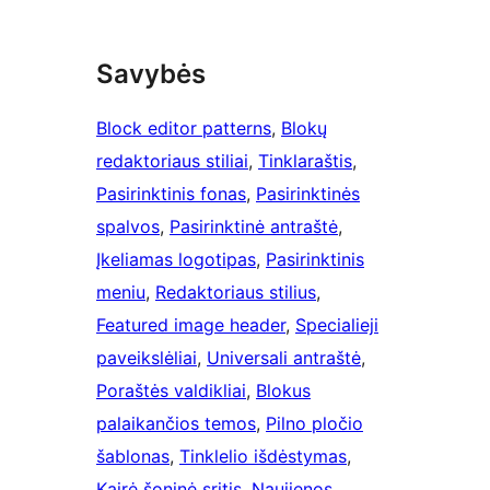
Savybės
Block editor patterns
, 
Blokų
redaktoriaus stiliai
, 
Tinklaraštis
, 
Pasirinktinis fonas
, 
Pasirinktinės
spalvos
, 
Pasirinktinė antraštė
, 
Įkeliamas logotipas
, 
Pasirinktinis
meniu
, 
Redaktoriaus stilius
, 
Featured image header
, 
Specialieji
paveikslėliai
, 
Universali antraštė
, 
Poraštės valdikliai
, 
Blokus
palaikančios temos
, 
Pilno pločio
šablonas
, 
Tinklelio išdėstymas
, 
Kairė šoninė sritis
, 
Naujienos
, 