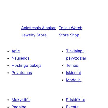
Ankstesnis
Alankar
Toliau
Watch
Jewelry Store
Store Shop
Apie
Tinklalapių
Naujienos
pavyzdžiai
Hostingo tiekėjai
Temos
Privatumas
Įskiepiai
Modeliai
Mokykitės
Prisidėkite
Pagalba
Events