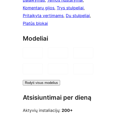
palaikymas
, 
Temos nustatymai
, 
Komentarų gijos
, 
Trys stulpeliai
, 
Pritaikyta vertimams
, 
Du stulpeliai
, 
Platūs blokai
Modeliai
Rodyti visus modelius
Atsisiuntimai per dieną
Aktyvių instaliacijų:
200+