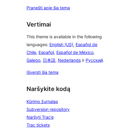
Pranešti apie šią temą
Vertimai
This theme is available in the following
languages:
English (US)
,
Español de
Chile
,
Español
,
Español de México
,
Galego
,
日本語
,
Nederlands
ir
Русский
.
Išversti šią temą
Naršykite kodą
Kūrimo žurnalas
Subversion repository
Naršyti Trac’e
Trac tickets