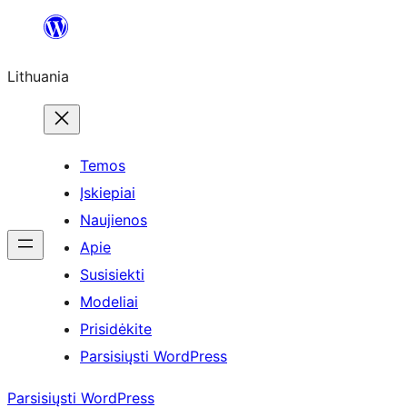
Eiti
prie
Lithuania
turinio
Temos
Įskiepiai
Naujienos
Apie
Susisiekti
Modeliai
Prisidėkite
Parsisiųsti WordPress
Parsisiųsti WordPress