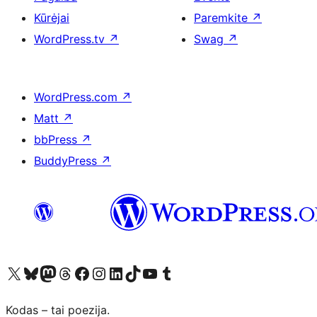
Kūrėjai
Paremkite
↗
WordPress.tv
↗
Swag
↗
WordPress.com
↗
Matt
↗
bbPress
↗
BuddyPress
↗
Visit our X (formerly Twitter) account
Apsilankykite mūsų Bluesky paskyroje
Visit our Mastodon account
Apsilankykite mūsų Threads paskyroje
Visit our Facebook page
Visit our Instagram account
Visit our LinkedIn account
Apsilankykite mūsų TikTok paskyroje
Visit our YouTube channel
Apsilankykite mūsų Tumblr paskyroje
Kodas – tai poezija.