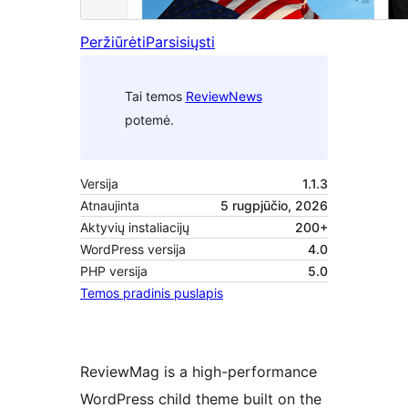
Peržiūrėti
Parsisiųsti
Tai temos
ReviewNews
potemė.
Versija
1.1.3
Atnaujinta
5 rugpjūčio, 2026
Aktyvių instaliacijų
200+
WordPress versija
4.0
PHP versija
5.0
Temos pradinis puslapis
ReviewMag is a high-performance
WordPress child theme built on the