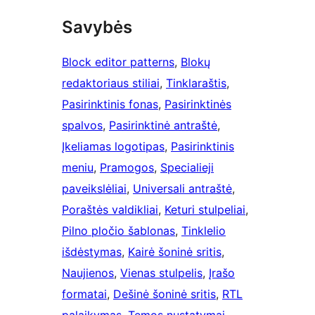
Savybės
Block editor patterns
, 
Blokų
redaktoriaus stiliai
, 
Tinklaraštis
, 
Pasirinktinis fonas
, 
Pasirinktinės
spalvos
, 
Pasirinktinė antraštė
, 
Įkeliamas logotipas
, 
Pasirinktinis
meniu
, 
Pramogos
, 
Specialieji
paveikslėliai
, 
Universali antraštė
, 
Poraštės valdikliai
, 
Keturi stulpeliai
, 
Pilno pločio šablonas
, 
Tinklelio
išdėstymas
, 
Kairė šoninė sritis
, 
Naujienos
, 
Vienas stulpelis
, 
Įrašo
formatai
, 
Dešinė šoninė sritis
, 
RTL