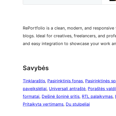
RePortfolio is a clean, modern, and responsive
blogs. Ideal for creatives, freelancers, and prof
and easy integration to showcase your work and 
Savybės
Tinklaraštis
, 
Pasirinktinis fonas
, 
Pasirinktinės s
paveikslėliai
, 
Universali antraštė
, 
Poraštės valdik
formatai
, 
Dešinė šoninė sritis
, 
RTL palaikymas
, 
Pritaikyta vertimams
, 
Du stulpeliai