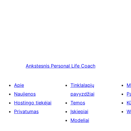
Ankstesnis
Personal Life Coach
Apie
Tinklalapių
M
Naujienos
pavyzdžiai
P
Hostingo tiekėjai
Temos
Kū
Privatumas
Įskiepiai
W
Modeliai