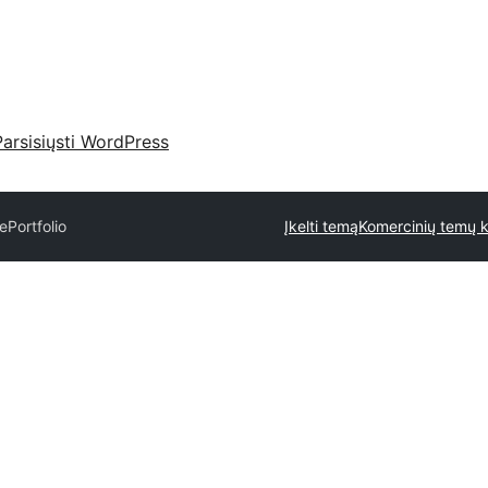
Parsisiųsti WordPress
ePortfolio
Įkelti temą
Komercinių temų k