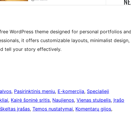
 free WordPress theme designed for personal portfolios an
essionals, it offers customizable layouts, minimalist design,
tell your story effectively.
palvos
, 
Pasirinktinis meniu
, 
E-komercija
, 
Specialieji
liai
, 
Kairė šoninė sritis
, 
Naujienos
, 
Vienas stulpelis
, 
Įrašo
Iškeltas įrašas
, 
Temos nustatymai
, 
Komentarų gijos
, 