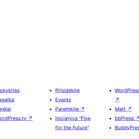
okykitės
Prisidėkite
WordPres
agalba
Events
↗
rėjai
Paremkite
↗
Matt
↗
ordPress.tv
↗
Iniciatyva "Five
bbPress
for the Future"
BuddyPre