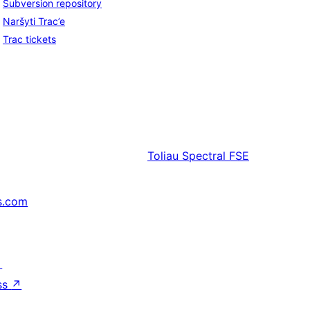
Subversion repository
Naršyti Trac’e
Trac tickets
Toliau
Spectral FSE
s.com
↗
ss
↗