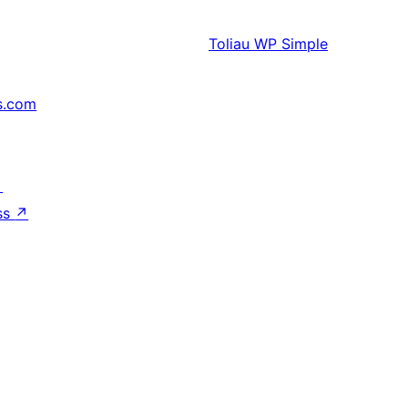
Toliau
WP Simple
s.com
↗
ss
↗