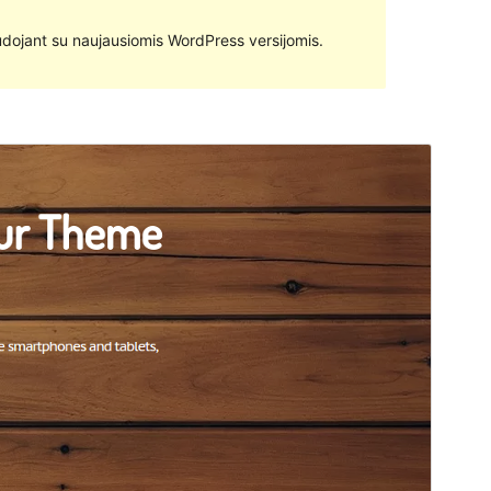
 naudojant su naujausiomis WordPress versijomis.
Peržiūrėti
Parsisiųsti
Versija
1.5
Atnaujinta
24 rugpjūčio, 2016
Aktyvių instaliacijų
10+
WordPress versija
4.2
Temos pradinis puslapis