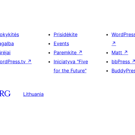
okykitės
Prisidėkite
WordPres
agalba
Events
↗
rėjai
Paremkite
↗
Matt
↗
ordPress.tv
↗
Iniciatyva "Five
bbPress
for the Future"
BuddyPre
Lithuania