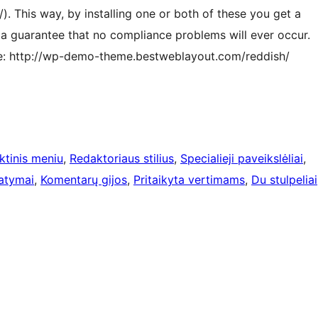
). This way, by installing one or both of these you get a
d a guarantee that no compliance problems will ever occur.
e: http://wp-demo-theme.bestweblayout.com/reddish/
nktinis meniu
, 
Redaktoriaus stilius
, 
Specialieji paveikslėliai
, 
atymai
, 
Komentarų gijos
, 
Pritaikyta vertimams
, 
Du stulpeliai