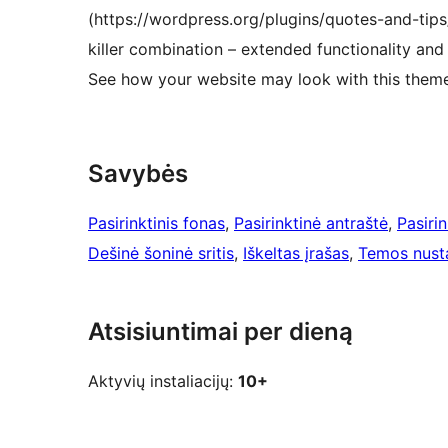
(https://wordpress.org/plugins/quotes-and-tips/
killer combination – extended functionality an
See how your website may look with this them
Savybės
Pasirinktinis fonas
, 
Pasirinktinė antraštė
, 
Pasiri
Dešinė šoninė sritis
, 
Iškeltas įrašas
, 
Temos nust
Atsisiuntimai per dieną
Aktyvių instaliacijų:
10+