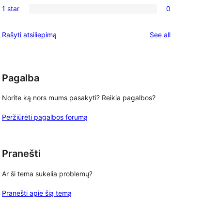
reviews
1 star
0
star
2-
0
reviews
star
1-
reviews
Rašyti atsiliepimą
See all
reviews
star
reviews
Pagalba
Norite ką nors mums pasakyti? Reikia pagalbos?
Peržiūrėti pagalbos forumą
Pranešti
Ar ši tema sukelia problemų?
Pranešti apie šią temą