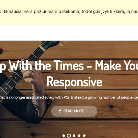
 Ji tikriausiai nėra prižiūrima ir palaikoma, todėl gali įvykti klaidų ją