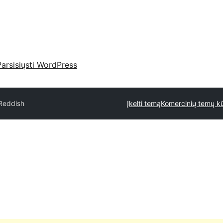
Parsisiųsti WordPress
Reddish
Įkelti temą
Komercinių temų kū