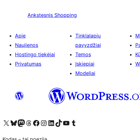
Ankstesnis
Shopping
Apie
Tinklalapių
M
Naujienos
pavyzdžiai
P
Hostingo tiekėjai
Temos
Kū
Privatumas
Įskiepiai
W
Modeliai
Visit our X (formerly Twitter) account
Apsilankykite mūsų Bluesky paskyroje
Visit our Mastodon account
Apsilankykite mūsų Threads paskyroje
Visit our Facebook page
Visit our Instagram account
Visit our LinkedIn account
Apsilankykite mūsų TikTok paskyroje
Visit our YouTube channel
Apsilankykite mūsų Tumblr paskyroje
Kodas – tai poezija.