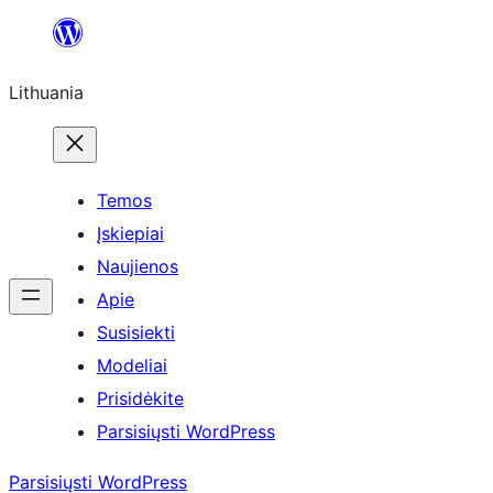
Eiti
prie
Lithuania
turinio
Temos
Įskiepiai
Naujienos
Apie
Susisiekti
Modeliai
Prisidėkite
Parsisiųsti WordPress
Parsisiųsti WordPress