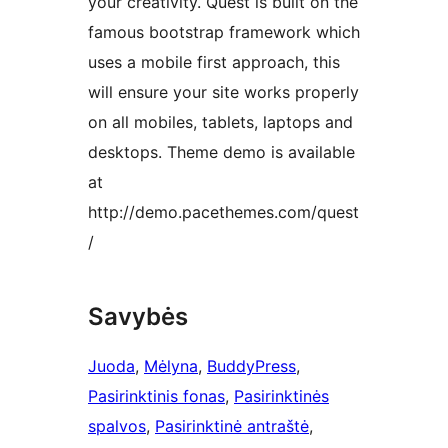
your creativity. Quest is built on the
famous bootstrap framework which
uses a mobile first approach, this
will ensure your site works properly
on all mobiles, tablets, laptops and
desktops. Theme demo is available
at
http://demo.pacethemes.com/quest
/
Savybės
Juoda
, 
Mėlyna
, 
BuddyPress
, 
Pasirinktinis fonas
, 
Pasirinktinės
spalvos
, 
Pasirinktinė antraštė
, 