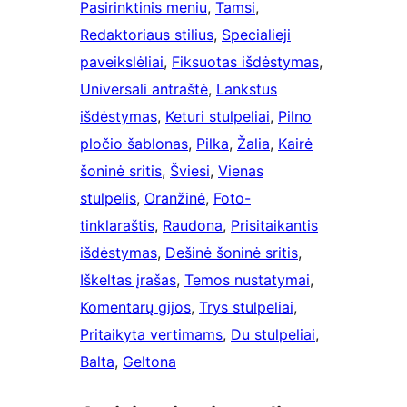
Pasirinktinis meniu
, 
Tamsi
, 
Redaktoriaus stilius
, 
Specialieji
paveikslėliai
, 
Fiksuotas išdėstymas
, 
Universali antraštė
, 
Lankstus
išdėstymas
, 
Keturi stulpeliai
, 
Pilno
pločio šablonas
, 
Pilka
, 
Žalia
, 
Kairė
šoninė sritis
, 
Šviesi
, 
Vienas
stulpelis
, 
Oranžinė
, 
Foto-
tinklaraštis
, 
Raudona
, 
Prisitaikantis
išdėstymas
, 
Dešinė šoninė sritis
, 
Iškeltas įrašas
, 
Temos nustatymai
, 
Komentarų gijos
, 
Trys stulpeliai
, 
Pritaikyta vertimams
, 
Du stulpeliai
, 
Balta
, 
Geltona