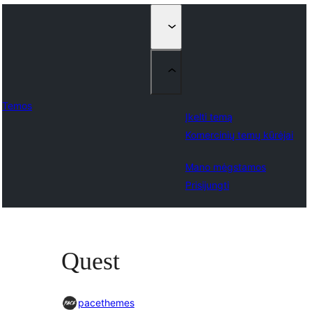
Temos
Įkelti temą
Komercinių temų kūrėjai
Mano mėgstamos
Prisijungti
Quest
pacethemes