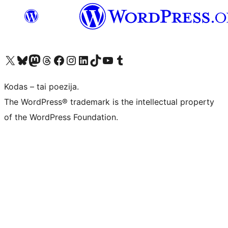
Visit our X (formerly Twitter) account
Apsilankykite mūsų Bluesky paskyroje
Visit our Mastodon account
Apsilankykite mūsų Threads paskyroje
Visit our Facebook page
Visit our Instagram account
Visit our LinkedIn account
Apsilankykite mūsų TikTok paskyroje
Visit our YouTube channel
Apsilankykite mūsų Tumblr paskyroje
Kodas – tai poezija.
The WordPress® trademark is the intellectual property
of the WordPress Foundation.