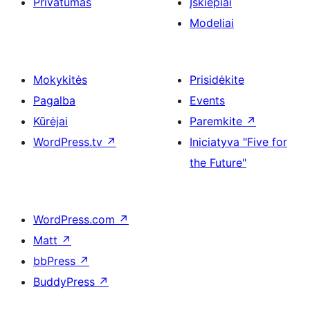
Privatumas
Įskiepiai
Modeliai
Mokykitės
Prisidėkite
Pagalba
Events
Kūrėjai
Paremkite
↗
WordPress.tv
↗
Iniciatyva "Five for
the Future"
WordPress.com
↗
Matt
↗
bbPress
↗
BuddyPress
↗