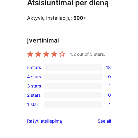
Atsisiuntimai per dieną
Aktyvių instaliacijų:
500+
Įvertinimai
4.2
out of 5 stars.
5 stars
18
18
4 stars
0
5-
0
3 stars
1
star
4-
1
reviews
2 stars
0
star
3-
0
reviews
1 star
4
star
2-
4
review
star
1-
reviews
Rašyti atsiliepimą
See all
reviews
star
reviews