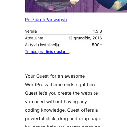
Peržiūrėti
Parsisiųsti
Versija
1.5.3
Atnaujinta
12 gruodžio, 2016
Aktyvių instaliacijų
500+
Temos pradinis puslapis
Your Quest for an awesome
WordPress theme ends right here.
Quest let’s you create the website
you need without having any
coding knowledge. Quest offers a
powerful click, drag and drop page