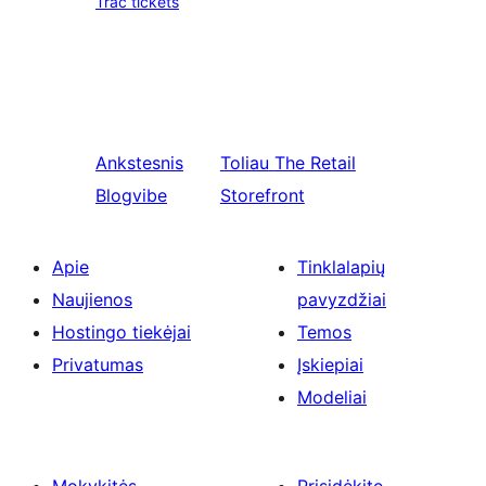
Trac tickets
Ankstesnis
Toliau
The Retail
Blogvibe
Storefront
Apie
Tinklalapių
Naujienos
pavyzdžiai
Hostingo tiekėjai
Temos
Privatumas
Įskiepiai
Modeliai