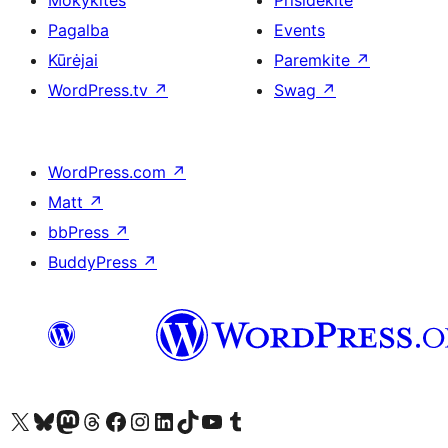
Mokykitės
Prisidėkite
Pagalba
Events
Kūrėjai
Paremkite
↗
WordPress.tv
↗
Swag
↗
WordPress.com
↗
Matt
↗
bbPress
↗
BuddyPress
↗
Visit our X (formerly Twitter) account
Apsilankykite mūsų Bluesky paskyroje
Visit our Mastodon account
Apsilankykite mūsų Threads paskyroje
Visit our Facebook page
Visit our Instagram account
Visit our LinkedIn account
Apsilankykite mūsų TikTok paskyroje
Visit our YouTube channel
Apsilankykite mūsų Tumblr paskyroje