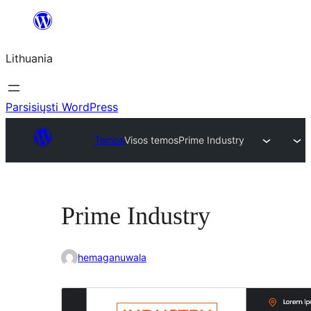
Eiti
prie
Lithuania
turinio
Parsisiųsti WordPress
Temos
Visos temos
Prime Industry
Prime Industry
hemaganuwala