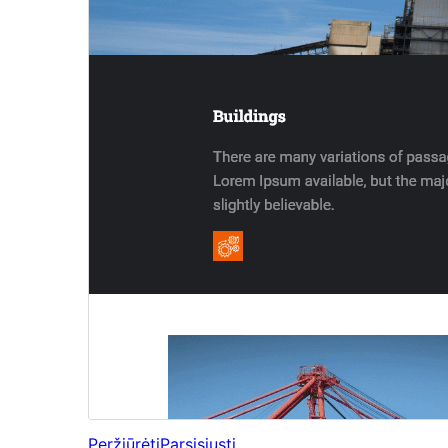
Peržiūrėti
Parsisiųsti