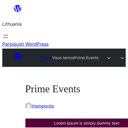
Eiti
prie
Lithuania
turinio
Parsisiųsti WordPress
Temos
Visos temos
Prime Events
Prime Events
themeignite