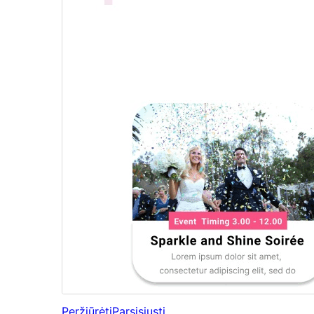
Peržiūrėti
Parsisiųsti