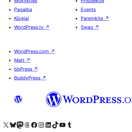
Mokykitės
Prisidėkite
Pagalba
Events
Kūrėjai
Paremkite
↗
WordPress.tv
↗
Swag
↗
WordPress.com
↗
Matt
↗
bbPress
↗
BuddyPress
↗
Visit our X (formerly Twitter) account
Apsilankykite mūsų Bluesky paskyroje
Visit our Mastodon account
Apsilankykite mūsų Threads paskyroje
Visit our Facebook page
Visit our Instagram account
Visit our LinkedIn account
Apsilankykite mūsų TikTok paskyroje
Visit our YouTube channel
Apsilankykite mūsų Tumblr paskyroje