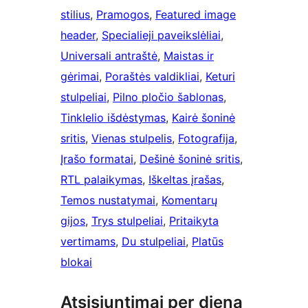
stilius
, 
Pramogos
, 
Featured image
header
, 
Specialieji paveikslėliai
, 
Universali antraštė
, 
Maistas ir
gėrimai
, 
Poraštės valdikliai
, 
Keturi
stulpeliai
, 
Pilno pločio šablonas
, 
Tinklelio išdėstymas
, 
Kairė šoninė
sritis
, 
Vienas stulpelis
, 
Fotografija
, 
Įrašo formatai
, 
Dešinė šoninė sritis
, 
RTL palaikymas
, 
Iškeltas įrašas
, 
Temos nustatymai
, 
Komentarų
gijos
, 
Trys stulpeliai
, 
Pritaikyta
vertimams
, 
Du stulpeliai
, 
Platūs
blokai
Atsisiuntimai per dieną