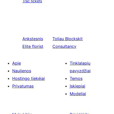
Trac tickets
Ankstesnis
Toliau
Blockskit
Elite florist
Consultancy
Apie
Tinklalapių
Naujienos
pavyzdžiai
Hostingo tiekėjai
Temos
Privatumas
Įskiepiai
Modeliai