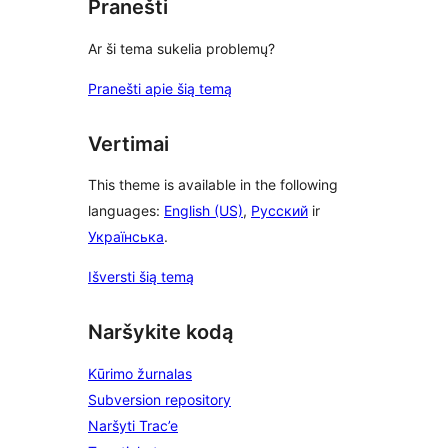
Pranešti
Ar ši tema sukelia problemų?
Pranešti apie šią temą
Vertimai
This theme is available in the following
languages:
English (US)
,
Русский
ir
Українська
.
Išversti šią temą
Naršykite kodą
Kūrimo žurnalas
Subversion repository
Naršyti Trac’e