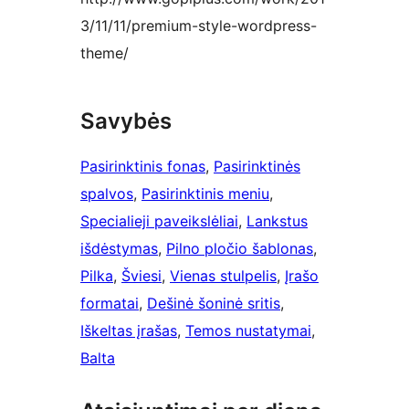
3/11/11/premium-style-wordpress-
theme/
Savybės
Pasirinktinis fonas
, 
Pasirinktinės
spalvos
, 
Pasirinktinis meniu
, 
Specialieji paveikslėliai
, 
Lankstus
išdėstymas
, 
Pilno pločio šablonas
, 
Pilka
, 
Šviesi
, 
Vienas stulpelis
, 
Įrašo
formatai
, 
Dešinė šoninė sritis
, 
Iškeltas įrašas
, 
Temos nustatymai
, 
Balta