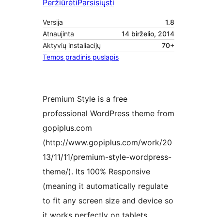
Peržiūrėti
Parsisiųsti
Versija
1.8
Atnaujinta
14 birželio, 2014
Aktyvių instaliacijų
70+
Temos pradinis puslapis
Premium Style is a free
professional WordPress theme from
gopiplus.com
(http://www.gopiplus.com/work/20
13/11/11/premium-style-wordpress-
theme/). Its 100% Responsive
(meaning it automatically regulate
to fit any screen size and device so
it works perfectly on tablets,