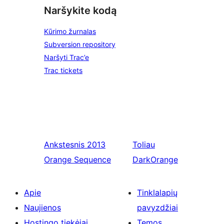
Naršykite kodą
Kūrimo žurnalas
Subversion repository
Naršyti Trac’e
Trac tickets
Ankstesnis
2013
Toliau
Orange Sequence
DarkOrange
Apie
Tinklalapių
Naujienos
pavyzdžiai
Hostingo tiekėjai
Temos