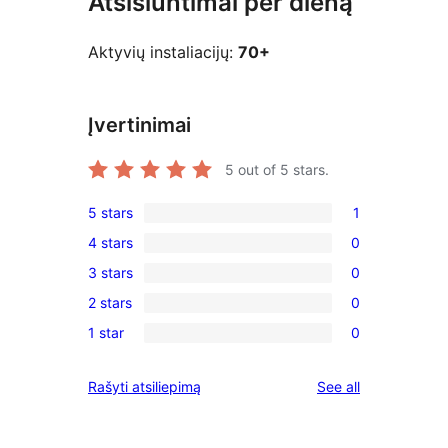
Atsisiuntimai per dieną
Aktyvių instaliacijų:
70+
Įvertinimai
5
out of 5 stars.
5 stars
1
1
4 stars
0
5-
0
3 stars
0
star
4-
0
review
2 stars
0
star
3-
0
reviews
1 star
0
star
2-
0
reviews
star
1-
reviews
Rašyti atsiliepimą
See all
reviews
star
reviews