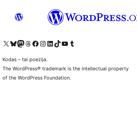
Visit our X (formerly Twitter) account
Apsilankykite mūsų Bluesky paskyroje
Visit our Mastodon account
Apsilankykite mūsų Threads paskyroje
Visit our Facebook page
Visit our Instagram account
Visit our LinkedIn account
Apsilankykite mūsų TikTok paskyroje
Visit our YouTube channel
Apsilankykite mūsų Tumblr paskyroje
Kodas – tai poezija.
The WordPress® trademark is the intellectual property
of the WordPress Foundation.