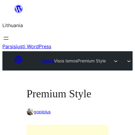
Eiti
prie
Lithuania
turinio
Parsisiųsti WordPress
Temos
Visos temos
Premium Style
Premium Style
gopiplus