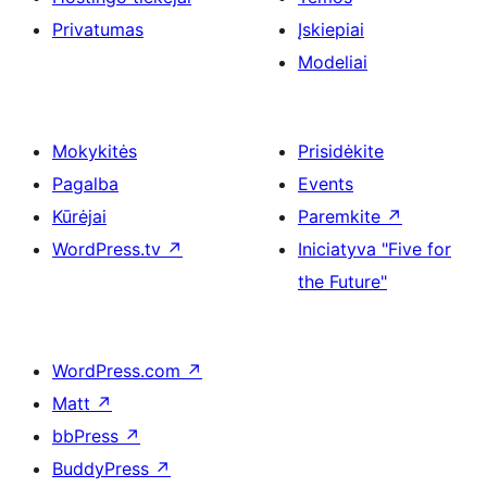
Privatumas
Įskiepiai
Modeliai
Mokykitės
Prisidėkite
Pagalba
Events
Kūrėjai
Paremkite
↗
WordPress.tv
↗
Iniciatyva "Five for
the Future"
WordPress.com
↗
Matt
↗
bbPress
↗
BuddyPress
↗