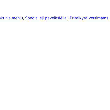
nktinis meniu
, 
Specialieji paveikslėliai
, 
Pritaikyta vertimams