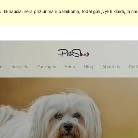
 Ji tikriausiai nėra prižiūrima ir palaikoma, todėl gali įvykti klaidų ją