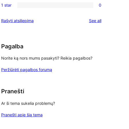
reviews
1 star
0
star
2-
0
reviews
star
1-
reviews
Rašyti atsiliepimą
See all
reviews
star
reviews
Pagalba
Norite ką nors mums pasakyti? Reikia pagalbos?
Peržiūrėti pagalbos forumą
Pranešti
Ar ši tema sukelia problemų?
Pranešti apie šią temą