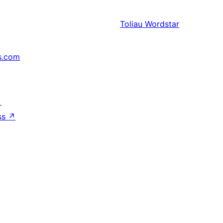
Toliau
Wordstar
s.com
↗
ss
↗