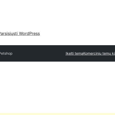
Parsisiųsti WordPress
Petshop
Įkelti temą
Komercinių temų kū