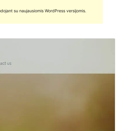
 naudojant su naujausiomis WordPress versijomis.
Peržiūrėti
Parsisiųsti
Versija
1.0.9
Atnaujinta
18 gegužės, 2017
Aktyvių instaliacijų
100+
Temos pradinis puslapis