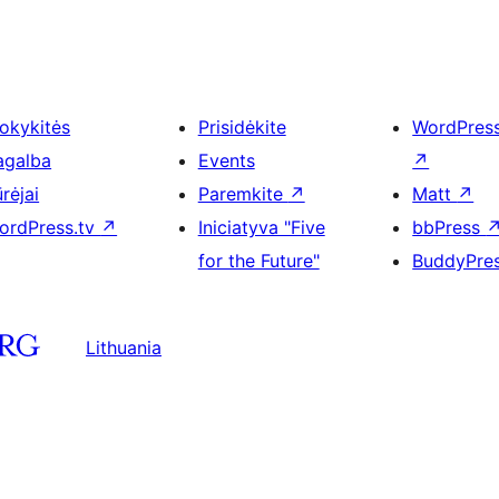
okykitės
Prisidėkite
WordPres
agalba
Events
↗
rėjai
Paremkite
↗
Matt
↗
ordPress.tv
↗
Iniciatyva "Five
bbPress
for the Future"
BuddyPre
Lithuania