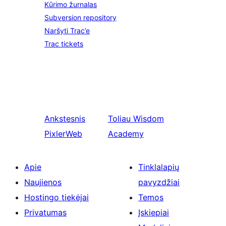
Kūrimo žurnalas
Subversion repository
Naršyti Trac’e
Trac tickets
Ankstesnis
Toliau
Wisdom
PixlerWeb
Academy
Apie
Tinklalapių
Naujienos
pavyzdžiai
Hostingo tiekėjai
Temos
Privatumas
Įskiepiai