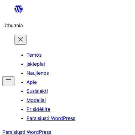
Eiti
prie
Lithuania
turinio
Temos
Įskiepiai
Naujienos
Apie
Susisiekti
Modeliai
Prisidėkite
Parsisiųsti WordPress
Parsisiųsti WordPress