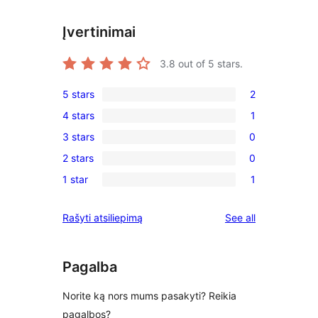
Įvertinimai
3.8
out of 5 stars.
5 stars
2
2
4 stars
1
5-
1
3 stars
0
star
4-
0
reviews
2 stars
0
star
3-
0
review
1 star
1
star
2-
1
reviews
star
1-
reviews
Rašyti atsiliepimą
See all
reviews
star
review
Pagalba
Norite ką nors mums pasakyti? Reikia
pagalbos?