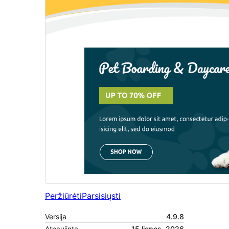
Peržiūrėti
Parsisiųsti
Versija
4.9.8
Atnaujinta
15 liepos, 2026