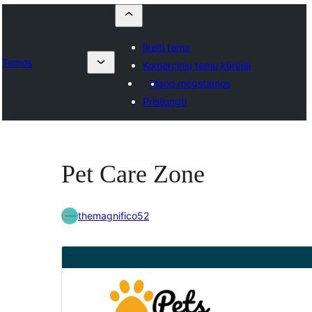
Įkelti temą
Temos
Komercinių temų kūrėjai
Mano mėgstamos
Prisijungti
Pet Care Zone
themagnifico52