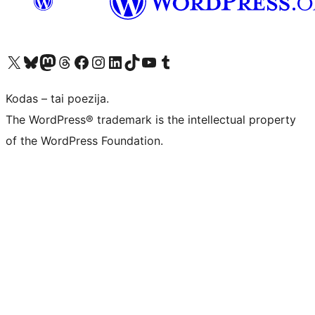
Visit our X (formerly Twitter) account
Apsilankykite mūsų Bluesky paskyroje
Visit our Mastodon account
Apsilankykite mūsų Threads paskyroje
Visit our Facebook page
Visit our Instagram account
Visit our LinkedIn account
Apsilankykite mūsų TikTok paskyroje
Visit our YouTube channel
Apsilankykite mūsų Tumblr paskyroje
Kodas – tai poezija.
The WordPress® trademark is the intellectual property
of the WordPress Foundation.