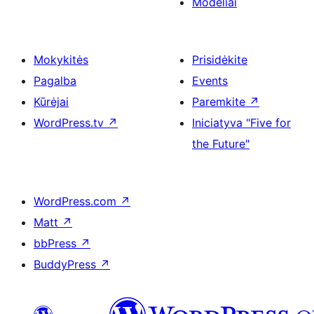
Modeliai
Mokykitės
Prisidėkite
Pagalba
Events
Kūrėjai
Paremkite
↗
WordPress.tv
↗
Iniciatyva "Five for
the Future"
WordPress.com
↗
Matt
↗
bbPress
↗
BuddyPress
↗