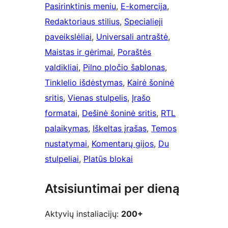
Pasirinktinis meniu
, 
E-komercija
, 
Redaktoriaus stilius
, 
Specialieji
paveikslėliai
, 
Universali antraštė
, 
Maistas ir gėrimai
, 
Poraštės
valdikliai
, 
Pilno pločio šablonas
, 
Tinklelio išdėstymas
, 
Kairė šoninė
sritis
, 
Vienas stulpelis
, 
Įrašo
formatai
, 
Dešinė šoninė sritis
, 
RTL
palaikymas
, 
Iškeltas įrašas
, 
Temos
nustatymai
, 
Komentarų gijos
, 
Du
stulpeliai
, 
Platūs blokai
Atsisiuntimai per dieną
Aktyvių instaliacijų:
200+