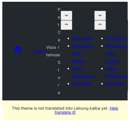
P
e
t
C
Įkelti temą
Įkelti temą
a
Komercinių
Komercinių
Visos
r
Temos
temų
temų
temos
e
kūrėjai
kūrėjai
S
Mano
Mano
t
mėgstamos
mėgstamos
o
Prisijungti
Prisijungti
r
e
This theme is not translated into Lietuvių kalba yet.
Help
translate it!