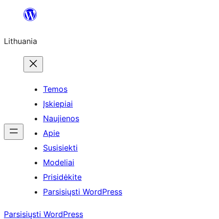
Eiti
prie
Lithuania
turinio
Temos
Įskiepiai
Naujienos
Apie
Susisiekti
Modeliai
Prisidėkite
Parsisiųsti WordPress
Parsisiųsti WordPress