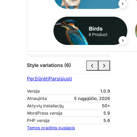
Style variations (6)
Peržiūrėti
Parsisiųsti
Versija
1.0.9
Atnaujinta
5 rugpjūčio, 2026
Aktyvių instaliacijų
50+
WordPress versija
5.9
PHP versija
5.6
Temos pradinis puslapis