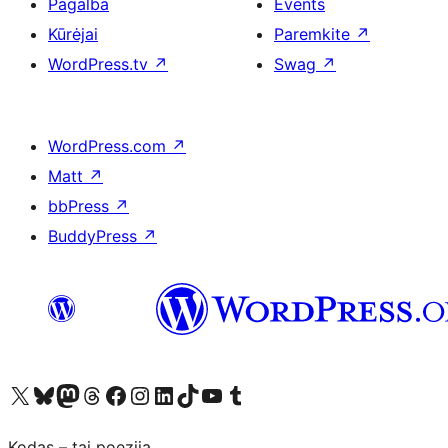
Pagalba
Events
Kūrėjai
Paremkite
↗
WordPress.tv
↗
Swag
↗
WordPress.com
↗
Matt
↗
bbPress
↗
BuddyPress
↗
Visit our X (formerly Twitter) account
Apsilankykite mūsų Bluesky paskyroje
Visit our Mastodon account
Apsilankykite mūsų Threads paskyroje
Visit our Facebook page
Visit our Instagram account
Visit our LinkedIn account
Apsilankykite mūsų TikTok paskyroje
Visit our YouTube channel
Apsilankykite mūsų Tumblr paskyroje
Kodas – tai poezija.