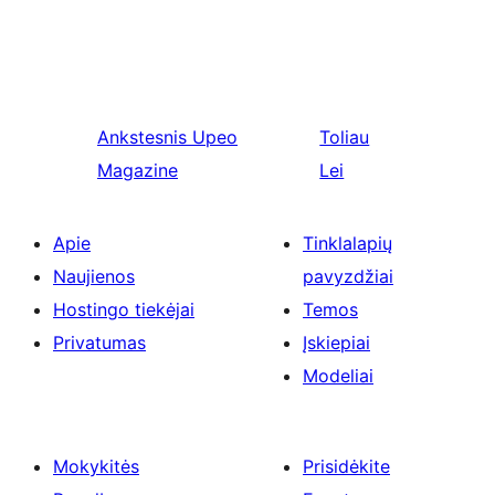
Ankstesnis
Upeo
Toliau
Magazine
Lei
Apie
Tinklalapių
Naujienos
pavyzdžiai
Hostingo tiekėjai
Temos
Privatumas
Įskiepiai
Modeliai
Mokykitės
Prisidėkite