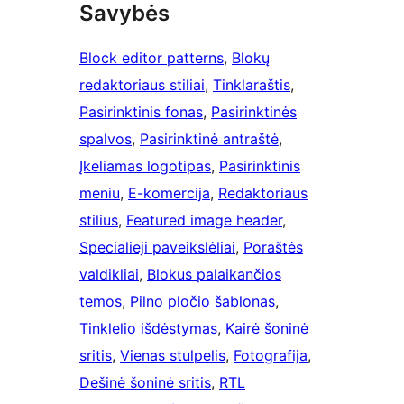
Savybės
Block editor patterns
, 
Blokų
redaktoriaus stiliai
, 
Tinklaraštis
, 
Pasirinktinis fonas
, 
Pasirinktinės
spalvos
, 
Pasirinktinė antraštė
, 
Įkeliamas logotipas
, 
Pasirinktinis
meniu
, 
E-komercija
, 
Redaktoriaus
stilius
, 
Featured image header
, 
Specialieji paveikslėliai
, 
Poraštės
valdikliai
, 
Blokus palaikančios
temos
, 
Pilno pločio šablonas
, 
Tinklelio išdėstymas
, 
Kairė šoninė
sritis
, 
Vienas stulpelis
, 
Fotografija
, 
Dešinė šoninė sritis
, 
RTL