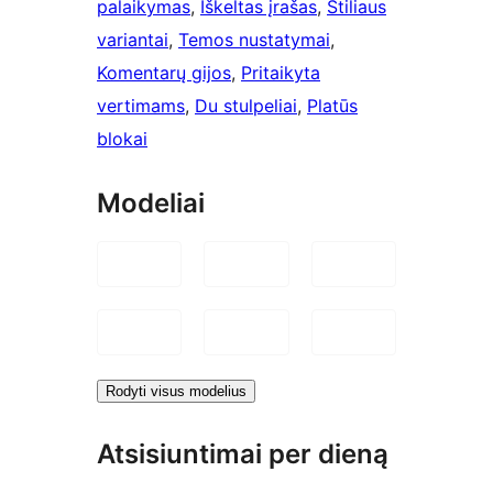
palaikymas
, 
Iškeltas įrašas
, 
Stiliaus
variantai
, 
Temos nustatymai
, 
Komentarų gijos
, 
Pritaikyta
vertimams
, 
Du stulpeliai
, 
Platūs
blokai
Modeliai
Rodyti visus modelius
Atsisiuntimai per dieną