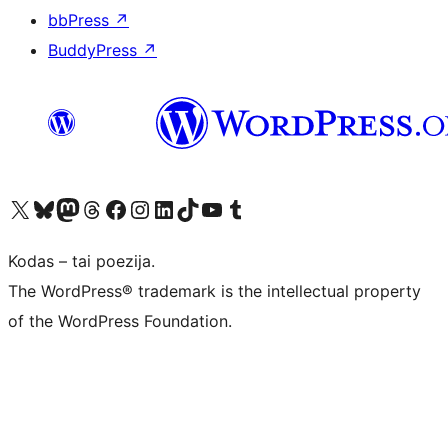
bbPress
↗
BuddyPress
↗
Visit our X (formerly Twitter) account
Apsilankykite mūsų Bluesky paskyroje
Visit our Mastodon account
Apsilankykite mūsų Threads paskyroje
Visit our Facebook page
Visit our Instagram account
Visit our LinkedIn account
Apsilankykite mūsų TikTok paskyroje
Visit our YouTube channel
Apsilankykite mūsų Tumblr paskyroje
Kodas – tai poezija.
The WordPress® trademark is the intellectual property
of the WordPress Foundation.