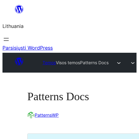
Eiti
prie
Lithuania
turinio
Parsisiųsti WordPress
Temos
Visos temos
Patterns Docs
Patterns Docs
PatternsWP