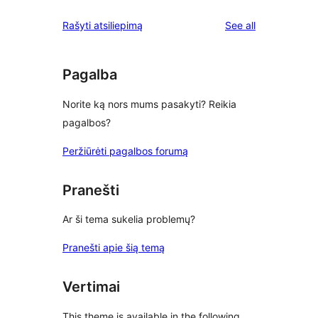
reviews
Rašyti atsiliepimą
See all
Pagalba
Norite ką nors mums pasakyti? Reikia
pagalbos?
Peržiūrėti pagalbos forumą
Pranešti
Ar ši tema sukelia problemų?
Pranešti apie šią temą
Vertimai
This theme is available in the following