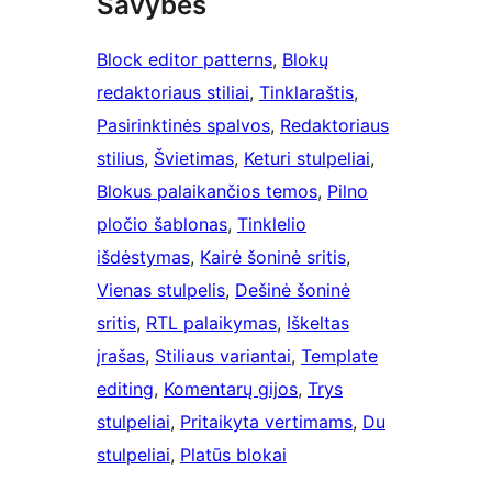
Savybės
Block editor patterns
, 
Blokų
redaktoriaus stiliai
, 
Tinklaraštis
, 
Pasirinktinės spalvos
, 
Redaktoriaus
stilius
, 
Švietimas
, 
Keturi stulpeliai
, 
Blokus palaikančios temos
, 
Pilno
pločio šablonas
, 
Tinklelio
išdėstymas
, 
Kairė šoninė sritis
, 
Vienas stulpelis
, 
Dešinė šoninė
sritis
, 
RTL palaikymas
, 
Iškeltas
įrašas
, 
Stiliaus variantai
, 
Template
editing
, 
Komentarų gijos
, 
Trys
stulpeliai
, 
Pritaikyta vertimams
, 
Du
stulpeliai
, 
Platūs blokai