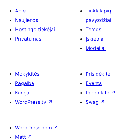
Apie
Tinklalapių
Naujienos
pavyzdžiai
Hostingo tiekėjai
Temos
Privatumas
Įskiepiai
Modeliai
Mokykitės
Prisidėkite
Pagalba
Events
Kūrėjai
Paremkite
↗
WordPress.tv
↗
Swag
↗
WordPress.com
↗
Matt
↗