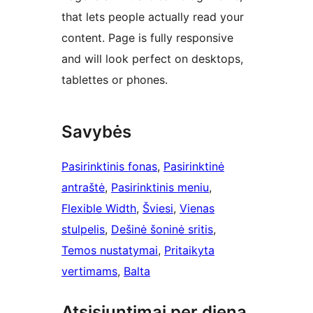
that lets people actually read your
content. Page is fully responsive
and will look perfect on desktops,
tablettes or phones.
Savybės
Pasirinktinis fonas
, 
Pasirinktinė
antraštė
, 
Pasirinktinis meniu
, 
Flexible Width
, 
Šviesi
, 
Vienas
stulpelis
, 
Dešinė šoninė sritis
, 
Temos nustatymai
, 
Pritaikyta
vertimams
, 
Balta
Atsisiuntimai per dieną