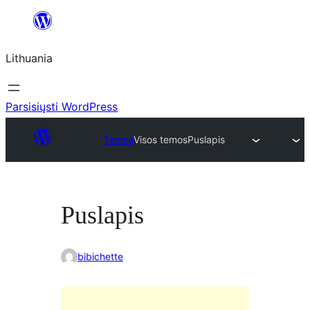
Eiti
prie
Lithuania
turinio
Parsisiųsti WordPress
Temos
Visos temos
Puslapis
Puslapis
bibichette