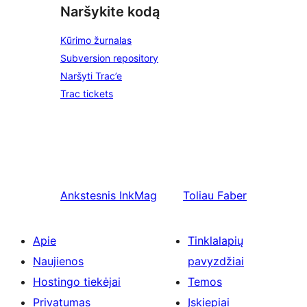
Naršykite kodą
Kūrimo žurnalas
Subversion repository
Naršyti Trac’e
Trac tickets
Ankstesnis
InkMag
Toliau
Faber
Apie
Tinklalapių
Naujienos
pavyzdžiai
Hostingo tiekėjai
Temos
Privatumas
Įskiepiai