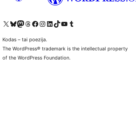
Visit our X (formerly Twitter) account
Apsilankykite mūsų Bluesky paskyroje
Visit our Mastodon account
Apsilankykite mūsų Threads paskyroje
Visit our Facebook page
Visit our Instagram account
Visit our LinkedIn account
Apsilankykite mūsų TikTok paskyroje
Visit our YouTube channel
Apsilankykite mūsų Tumblr paskyroje
Kodas – tai poezija.
The WordPress® trademark is the intellectual property
of the WordPress Foundation.