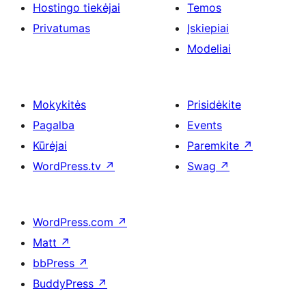
Hostingo tiekėjai
Temos
Privatumas
Įskiepiai
Modeliai
Mokykitės
Prisidėkite
Pagalba
Events
Kūrėjai
Paremkite
↗
WordPress.tv
↗
Swag
↗
WordPress.com
↗
Matt
↗
bbPress
↗
BuddyPress
↗