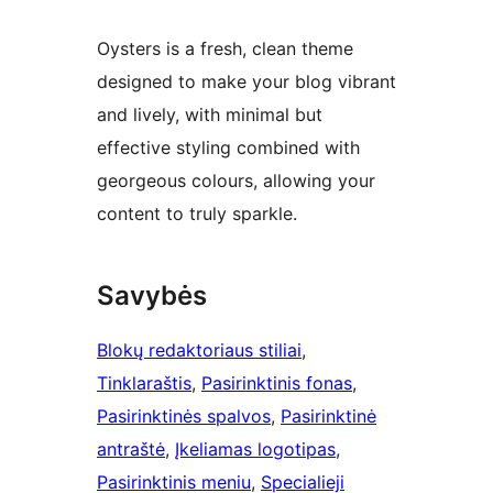
Oysters is a fresh, clean theme
designed to make your blog vibrant
and lively, with minimal but
effective styling combined with
georgeous colours, allowing your
content to truly sparkle.
Savybės
Blokų redaktoriaus stiliai
, 
Tinklaraštis
, 
Pasirinktinis fonas
, 
Pasirinktinės spalvos
, 
Pasirinktinė
antraštė
, 
Įkeliamas logotipas
, 
Pasirinktinis meniu
, 
Specialieji