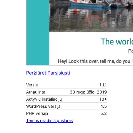
Peržiūrėti
Parsisiųsti
Versija
1.1.1
Atnaujinta
30 rugpjūčio, 2019
Aktyvių instaliacijų
10+
WordPress versija
4.5
PHP versija
5.2
Temos pradinis puslapis