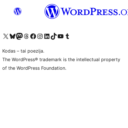
Visit our X (formerly Twitter) account
Apsilankykite mūsų Bluesky paskyroje
Visit our Mastodon account
Apsilankykite mūsų Threads paskyroje
Visit our Facebook page
Visit our Instagram account
Visit our LinkedIn account
Apsilankykite mūsų TikTok paskyroje
Visit our YouTube channel
Apsilankykite mūsų Tumblr paskyroje
Kodas – tai poezija.
The WordPress® trademark is the intellectual property
of the WordPress Foundation.