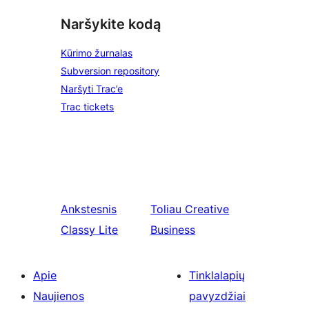
Naršykite kodą
Kūrimo žurnalas
Subversion repository
Naršyti Trac’e
Trac tickets
Ankstesnis
Toliau
Creative
Classy Lite
Business
Apie
Tinklalapių
Naujienos
pavyzdžiai