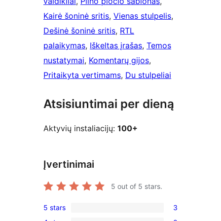
valdikliai
, 
Pilno pločio šablonas
, 
Kairė šoninė sritis
, 
Vienas stulpelis
, 
Dešinė šoninė sritis
, 
RTL
palaikymas
, 
Iškeltas įrašas
, 
Temos
nustatymai
, 
Komentarų gijos
, 
Pritaikyta vertimams
, 
Du stulpeliai
Atsisiuntimai per dieną
Aktyvių instaliacijų:
100+
Įvertinimai
5
out of 5 stars.
5 stars
3
3