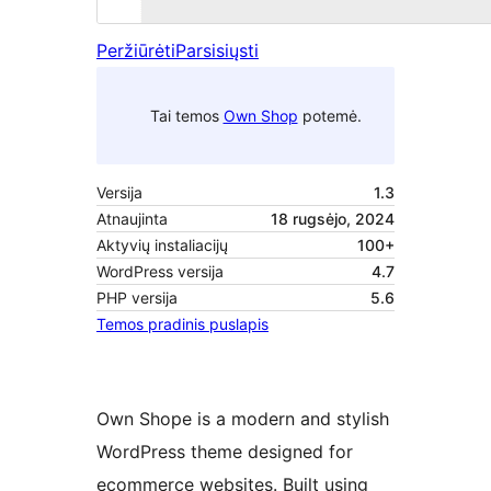
Peržiūrėti
Parsisiųsti
Tai temos
Own Shop
potemė.
Versija
1.3
Atnaujinta
18 rugsėjo, 2024
Aktyvių instaliacijų
100+
WordPress versija
4.7
PHP versija
5.6
Temos pradinis puslapis
Own Shope is a modern and stylish
WordPress theme designed for
ecommerce websites. Built using