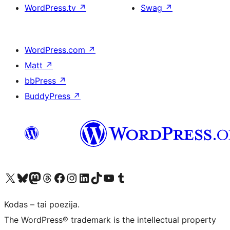
WordPress.tv
↗
Swag
↗
WordPress.com
↗
Matt
↗
bbPress
↗
BuddyPress
↗
Visit our X (formerly Twitter) account
Apsilankykite mūsų Bluesky paskyroje
Visit our Mastodon account
Apsilankykite mūsų Threads paskyroje
Visit our Facebook page
Visit our Instagram account
Visit our LinkedIn account
Apsilankykite mūsų TikTok paskyroje
Visit our YouTube channel
Apsilankykite mūsų Tumblr paskyroje
Kodas – tai poezija.
The WordPress® trademark is the intellectual property