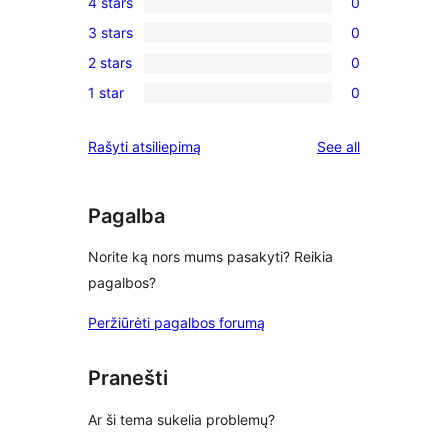
4 stars
0
5-
0
3 stars
0
star
4-
0
reviews
2 stars
0
star
3-
0
reviews
1 star
0
star
2-
0
reviews
star
1-
reviews
Rašyti atsiliepimą
See all
reviews
star
reviews
Pagalba
Norite ką nors mums pasakyti? Reikia
pagalbos?
Peržiūrėti pagalbos forumą
Pranešti
Ar ši tema sukelia problemų?