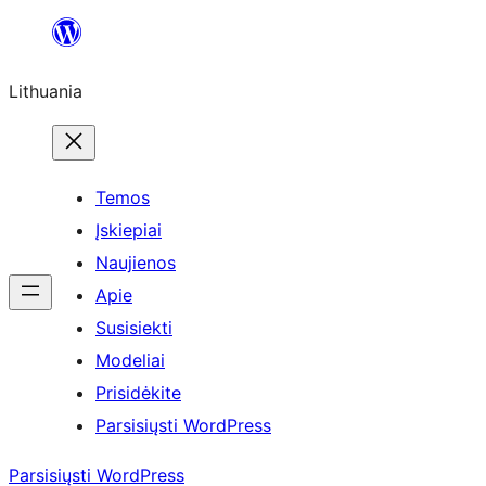
Eiti
prie
Lithuania
turinio
Temos
Įskiepiai
Naujienos
Apie
Susisiekti
Modeliai
Prisidėkite
Parsisiųsti WordPress
Parsisiųsti WordPress