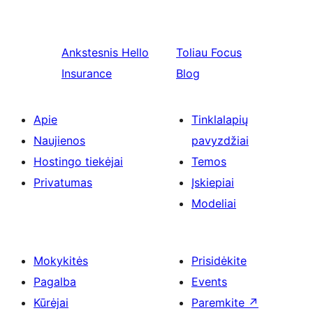
Ankstesnis
Hello
Toliau
Focus
Insurance
Blog
Apie
Tinklalapių
Naujienos
pavyzdžiai
Hostingo tiekėjai
Temos
Privatumas
Įskiepiai
Modeliai
Mokykitės
Prisidėkite
Pagalba
Events
Kūrėjai
Paremkite
↗