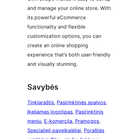
and manage your online store. With
its powerful eCommerce
functionality and flexible
customization options, you can
create an online shopping
experience that’s both user-friendly
and visually stunning.
Savybės
Tinklaraštis
, 
Pasirinktinės spalvos
, 
Įkeliamas logotipas
, 
Pasirinktinis
meniu
, 
E-komercija
, 
Pramogos
, 
Specialieji paveikslėliai
, 
Poraštės