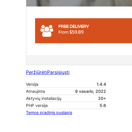
Peržiūrėti
Parsisiųsti
Versija
1.4.4
Atnaujinta
9 vasario, 2022
Aktyvių instaliacijų
20+
PHP versija
5.6
Temos pradinis puslapis