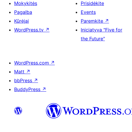
Mokykitės
Prisidėkite
Pagalba
Events
Kūrėjai
Paremkite
↗
WordPress.tv
↗
Iniciatyva "Five for
the Future"
WordPress.com
↗
Matt
↗
bbPress
↗
BuddyPress
↗