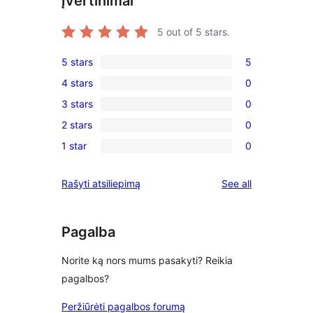
Įvertinimai
5
out of 5 stars.
5 stars
5
5
4 stars
0
5-
0
3 stars
0
star
4-
0
reviews
2 stars
0
star
3-
0
reviews
1 star
0
star
2-
0
reviews
star
1-
reviews
Rašyti atsiliepimą
See all
reviews
star
reviews
Pagalba
Norite ką nors mums pasakyti? Reikia
pagalbos?
Peržiūrėti pagalbos forumą