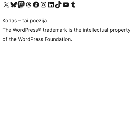
Visit our X (formerly Twitter) account
Apsilankykite mūsų Bluesky paskyroje
Visit our Mastodon account
Apsilankykite mūsų Threads paskyroje
Visit our Facebook page
Visit our Instagram account
Visit our LinkedIn account
Apsilankykite mūsų TikTok paskyroje
Visit our YouTube channel
Apsilankykite mūsų Tumblr paskyroje
Kodas – tai poezija.
The WordPress® trademark is the intellectual property
of the WordPress Foundation.