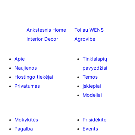
Ankstesnis
Home
Toliau
WENS
Interior Decor
Agrovibe
Apie
Tinklalapių
Naujienos
pavyzdžiai
Hostingo tiekėjai
Temos
Privatumas
Įskiepiai
Modeliai
Mokykitės
Prisidėkite
Pagalba
Events