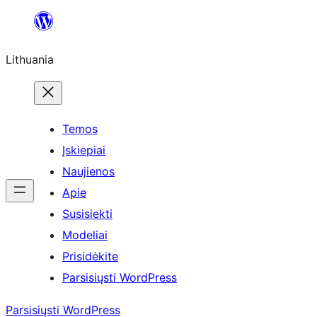
Eiti
prie
Lithuania
turinio
Temos
Įskiepiai
Naujienos
Apie
Susisiekti
Modeliai
Prisidėkite
Parsisiųsti WordPress
Parsisiųsti WordPress