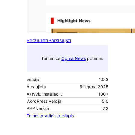
Peržiūrėti
Parsisiųsti
Tai temos
Ogma News
potemė.
Versija
1.0.3
Atnaujinta
3 liepos, 2025
Aktyvių instaliacijų
100+
WordPress versija
5.0
PHP versija
7.2
Temos pradinis puslapis