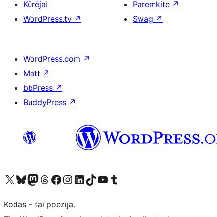
Kūrėjai
Paremkite
↗
WordPress.tv
↗
Swag
↗
WordPress.com
↗
Matt
↗
bbPress
↗
BuddyPress
↗
Visit our X (formerly Twitter) account
Apsilankykite mūsų Bluesky paskyroje
Visit our Mastodon account
Apsilankykite mūsų Threads paskyroje
Visit our Facebook page
Visit our Instagram account
Visit our LinkedIn account
Apsilankykite mūsų TikTok paskyroje
Visit our YouTube channel
Apsilankykite mūsų Tumblr paskyroje
Kodas – tai poezija.