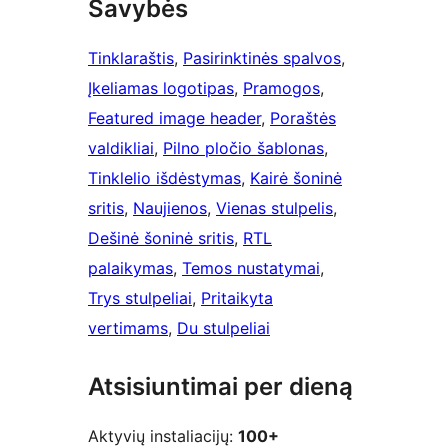
Savybės
Tinklaraštis
, 
Pasirinktinės spalvos
, 
Įkeliamas logotipas
, 
Pramogos
, 
Featured image header
, 
Poraštės
valdikliai
, 
Pilno pločio šablonas
, 
Tinklelio išdėstymas
, 
Kairė šoninė
sritis
, 
Naujienos
, 
Vienas stulpelis
, 
Dešinė šoninė sritis
, 
RTL
palaikymas
, 
Temos nustatymai
, 
Trys stulpeliai
, 
Pritaikyta
vertimams
, 
Du stulpeliai
Atsisiuntimai per dieną
Aktyvių instaliacijų:
100+