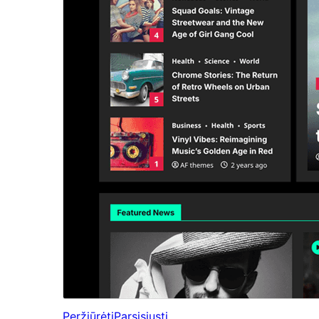
Peržiūrėti
Parsisiųsti