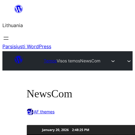
Eiti
prie
Lithuania
turinio
Parsisiųsti WordPress
Temos
Visos temos
NewsCom
NewsCom
AF themes