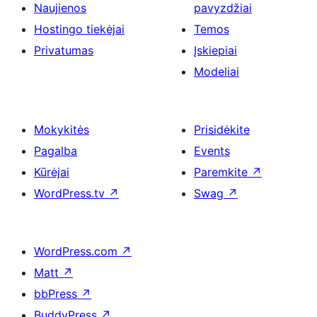
Naujienos
pavyzdžiai
Hostingo tiekėjai
Temos
Privatumas
Įskiepiai
Modeliai
Mokykitės
Prisidėkite
Pagalba
Events
Kūrėjai
Paremkite
↗
WordPress.tv
↗
Swag
↗
WordPress.com
↗
Matt
↗
bbPress
↗
BuddyPress
↗