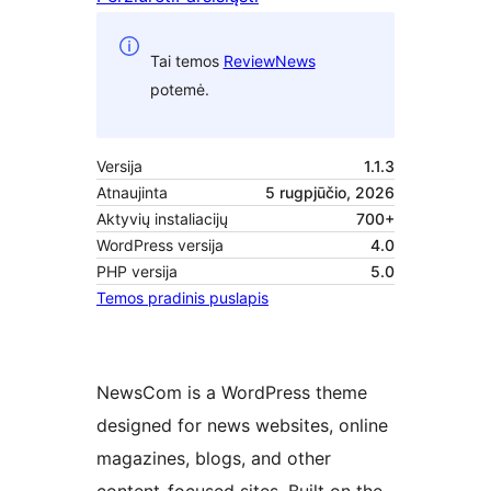
Tai temos
ReviewNews
potemė.
Versija
1.1.3
Atnaujinta
5 rugpjūčio, 2026
Aktyvių instaliacijų
700+
WordPress versija
4.0
PHP versija
5.0
Temos pradinis puslapis
NewsCom is a WordPress theme
designed for news websites, online
magazines, blogs, and other