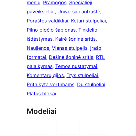
meniu
, 
Pramogos
, 
Specialieji
paveikslėliai
, 
Universali antraštė
, 
Poraštės valdikliai
, 
Keturi stulpeliai
, 
Pilno pločio šablonas
, 
Tinklelio
išdėstymas
, 
Kairė šoninė sritis
, 
Naujienos
, 
Vienas stulpelis
, 
Įrašo
formatai
, 
Dešinė šoninė sritis
, 
RTL
palaikymas
, 
Temos nustatymai
, 
Komentarų gijos
, 
Trys stulpeliai
, 
Pritaikyta vertimams
, 
Du stulpeliai
, 
Platūs blokai
Modeliai