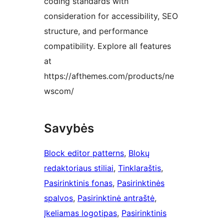
coding standards with
consideration for accessibility, SEO
structure, and performance
compatibility. Explore all features
at
https://afthemes.com/products/ne
wscom/
Savybės
Block editor patterns
, 
Blokų
redaktoriaus stiliai
, 
Tinklaraštis
, 
Pasirinktinis fonas
, 
Pasirinktinės
spalvos
, 
Pasirinktinė antraštė
, 
Įkeliamas logotipas
, 
Pasirinktinis