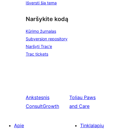
Išversti šią temą
Naršykite kodą
Kūrimo žurnalas
Subversion repository
Naršyti Trac’e
Trac tickets
Ankstesnis
Toliau
Paws
ConsultGrowth
and Care
Apie
Tinklalapių