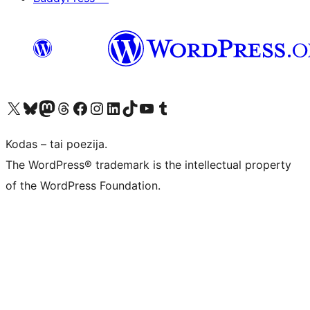
Visit our X (formerly Twitter) account
Apsilankykite mūsų Bluesky paskyroje
Visit our Mastodon account
Apsilankykite mūsų Threads paskyroje
Visit our Facebook page
Visit our Instagram account
Visit our LinkedIn account
Apsilankykite mūsų TikTok paskyroje
Visit our YouTube channel
Apsilankykite mūsų Tumblr paskyroje
Kodas – tai poezija.
The WordPress® trademark is the intellectual property
of the WordPress Foundation.