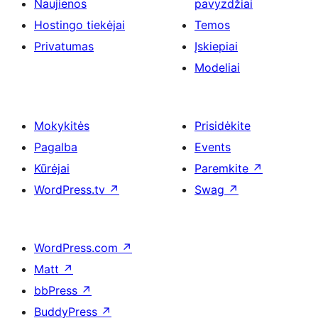
Naujienos
pavyzdžiai
Hostingo tiekėjai
Temos
Privatumas
Įskiepiai
Modeliai
Mokykitės
Prisidėkite
Pagalba
Events
Kūrėjai
Paremkite
↗
WordPress.tv
↗
Swag
↗
WordPress.com
↗
Matt
↗
bbPress
↗
BuddyPress
↗