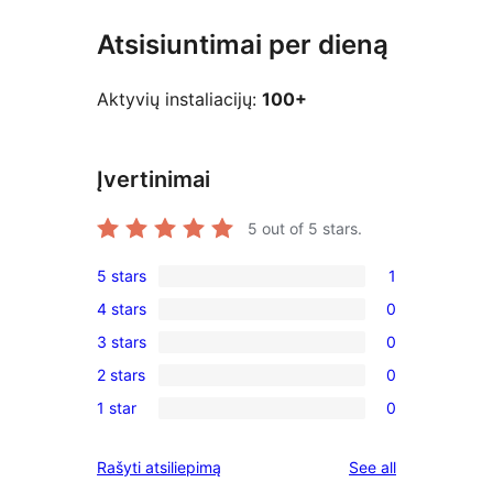
Atsisiuntimai per dieną
Aktyvių instaliacijų:
100+
Įvertinimai
5
out of 5 stars.
5 stars
1
1
4 stars
0
5-
0
3 stars
0
star
4-
0
review
2 stars
0
star
3-
0
reviews
1 star
0
star
2-
0
reviews
star
1-
reviews
Rašyti atsiliepimą
See all
reviews
star