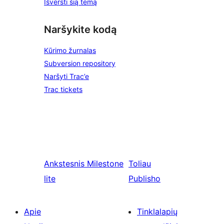
Išversti šią temą
Naršykite kodą
Kūrimo žurnalas
Subversion repository
Naršyti Trac’e
Trac tickets
Ankstesnis
Milestone
Toliau
lite
Publisho
Apie
Tinklalapių