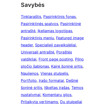
Savybės
Tinklaraštis
, 
Pasirinktinis fonas
, 
Pasirinktinės spalvos
, 
Pasirinktinė
antraštė
, 
Įkeliamas logotipas
, 
Pasirinktinis meniu
, 
Featured image
header
, 
Specialieji paveikslėliai
, 
Universali antraštė
, 
Poraštės
valdikliai
, 
Front page posting
, 
Pilno
pločio šablonas
, 
Kairė šoninė sritis
, 
Naujienos
, 
Vienas stulpelis
, 
Portfolio
, 
Įrašo formatai
, 
Dešinė
šoninė sritis
, 
Iškeltas įrašas
, 
Temos
nustatymai
, 
Komentarų gijos
, 
Pritaikyta vertimams
, 
Du stulpeliai