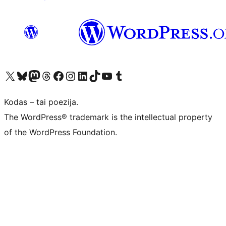
Visit our X (formerly Twitter) account
Apsilankykite mūsų Bluesky paskyroje
Visit our Mastodon account
Apsilankykite mūsų Threads paskyroje
Visit our Facebook page
Visit our Instagram account
Visit our LinkedIn account
Apsilankykite mūsų TikTok paskyroje
Visit our YouTube channel
Apsilankykite mūsų Tumblr paskyroje
Kodas – tai poezija.
The WordPress® trademark is the intellectual property
of the WordPress Foundation.