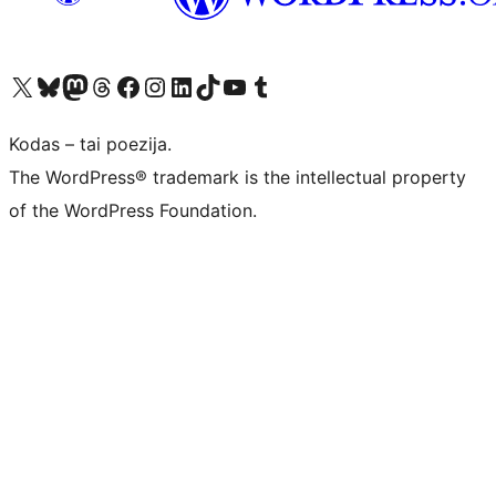
Visit our X (formerly Twitter) account
Apsilankykite mūsų Bluesky paskyroje
Visit our Mastodon account
Apsilankykite mūsų Threads paskyroje
Visit our Facebook page
Visit our Instagram account
Visit our LinkedIn account
Apsilankykite mūsų TikTok paskyroje
Visit our YouTube channel
Apsilankykite mūsų Tumblr paskyroje
Kodas – tai poezija.
The WordPress® trademark is the intellectual property
of the WordPress Foundation.