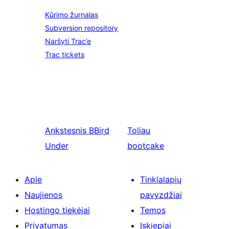
Kūrimo žurnalas
Subversion repository
Naršyti Trac’e
Trac tickets
Ankstesnis
BBird
Toliau
Under
bootcake
Apie
Tinklalapių
Naujienos
pavyzdžiai
Hostingo tiekėjai
Temos
Privatumas
Įskiepiai