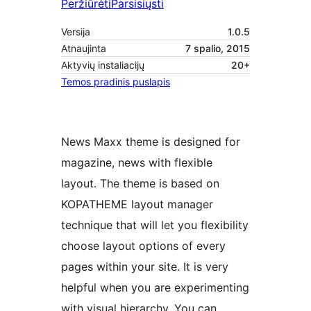
Peržiūrėti
Parsisiųsti
Versija
1.0.5
Atnaujinta
7 spalio, 2015
Aktyvių instaliacijų
20+
Temos pradinis puslapis
News Maxx theme is designed for
magazine, news with flexible
layout. The theme is based on
KOPATHEME layout manager
technique that will let you flexibility
choose layout options of every
pages within your site. It is very
helpful when you are experimenting
with visual hierarchy. You can