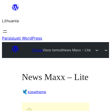
Eiti
prie
Lithuania
turinio
Parsisiųsti WordPress
Temos
Visos temos
News Maxx – Lite
News Maxx – Lite
kopatheme