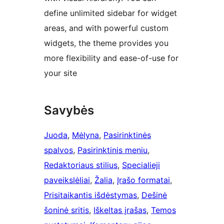
define unlimited sidebar for widget
areas, and with powerful custom
widgets, the theme provides you
more flexibility and ease-of-use for
your site
Savybės
Juoda
, 
Mėlyna
, 
Pasirinktinės
spalvos
, 
Pasirinktinis meniu
, 
Redaktoriaus stilius
, 
Specialieji
paveikslėliai
, 
Žalia
, 
Įrašo formatai
, 
Prisitaikantis išdėstymas
, 
Dešinė
šoninė sritis
, 
Iškeltas įrašas
, 
Temos