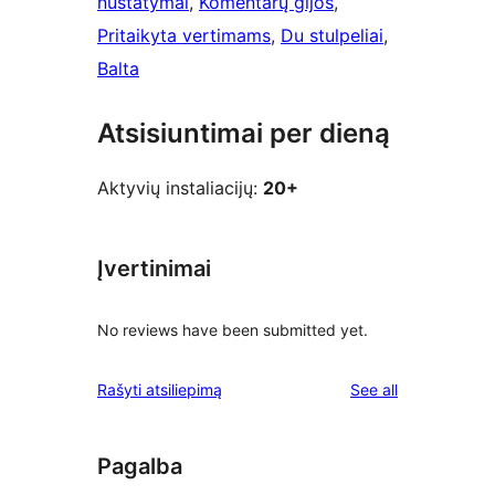
nustatymai
, 
Komentarų gijos
, 
Pritaikyta vertimams
, 
Du stulpeliai
, 
Balta
Atsisiuntimai per dieną
Aktyvių instaliacijų:
20+
Įvertinimai
No reviews have been submitted yet.
reviews
Rašyti atsiliepimą
See all
Pagalba