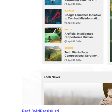
Peržiūrėti
Parsisiųsti