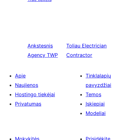
Ankstesnis
Toliau
Electrician
Agency TWP
Contractor
Apie
Tinklalapių
Naujienos
pavyzdžiai
Hostingo tiekėjai
Temos
Privatumas
Įskiepiai
Modeliai
Mokykitės
Prisidėkite