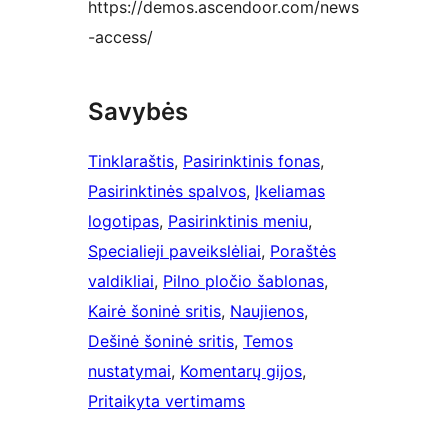
https://demos.ascendoor.com/news
-access/
Savybės
Tinklaraštis
, 
Pasirinktinis fonas
, 
Pasirinktinės spalvos
, 
Įkeliamas
logotipas
, 
Pasirinktinis meniu
, 
Specialieji paveikslėliai
, 
Poraštės
valdikliai
, 
Pilno pločio šablonas
, 
Kairė šoninė sritis
, 
Naujienos
, 
Dešinė šoninė sritis
, 
Temos
nustatymai
, 
Komentarų gijos
, 
Pritaikyta vertimams