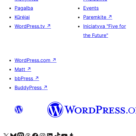
Pagalba
Events
Kūrėjai
Paremkite
↗
WordPress.tv
↗
Iniciatyva "Five for
the Future"
WordPress.com
↗
Matt
↗
bbPress
↗
BuddyPress
↗
Visit our X (formerly Twitter) account
Apsilankykite mūsų Bluesky paskyroje
Visit our Mastodon account
Apsilankykite mūsų Threads paskyroje
Visit our Facebook page
Visit our Instagram account
Visit our LinkedIn account
Apsilankykite mūsų TikTok paskyroje
Visit our YouTube channel
Apsilankykite mūsų Tumblr paskyroje