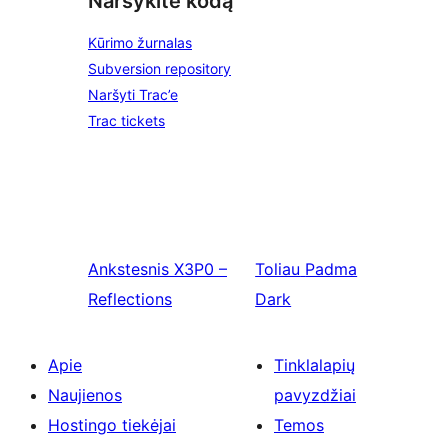
Naršykite kodą
Kūrimo žurnalas
Subversion repository
Naršyti Trac’e
Trac tickets
Ankstesnis
X3P0 –
Toliau
Padma
Reflections
Dark
Apie
Tinklalapių
Naujienos
pavyzdžiai
Hostingo tiekėjai
Temos