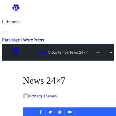
Eiti
prie
Lithuania
turinio
Parsisiųsti WordPress
Temos
Visos temos
News 24×7
News 24×7
Bizberg Themes