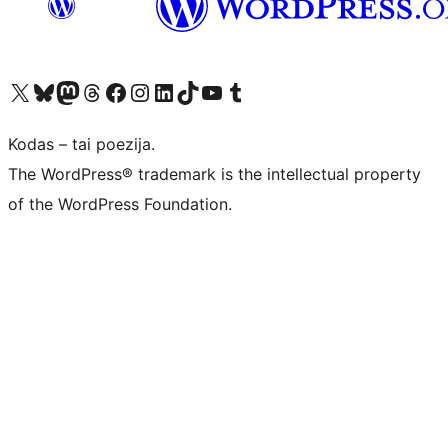
Visit our X (formerly Twitter) account
Apsilankykite mūsų Bluesky paskyroje
Visit our Mastodon account
Apsilankykite mūsų Threads paskyroje
Visit our Facebook page
Visit our Instagram account
Visit our LinkedIn account
Apsilankykite mūsų TikTok paskyroje
Visit our YouTube channel
Apsilankykite mūsų Tumblr paskyroje
Kodas – tai poezija.
The WordPress® trademark is the intellectual property
of the WordPress Foundation.