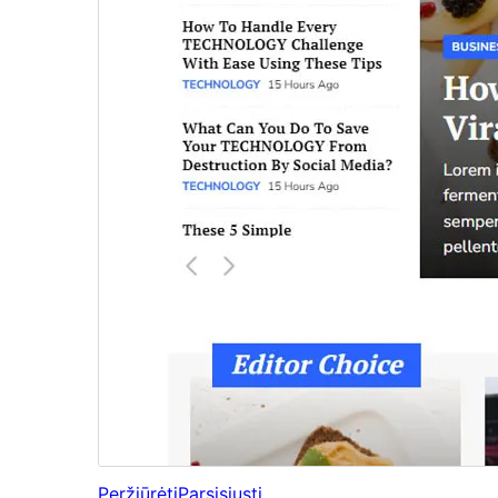
Peržiūrėti
Parsisiųsti