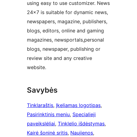
using easy to use customizer. News
24×7 is suitable for dynamic news,
newspapers, magazine, publishers,
blogs, editors, online and gaming
magazines, newsportals,personal
blogs, newspaper, publishing or
review site and any creative
website.
Savybės
Tinklaraštis
, 
Įkeliamas logotipas
, 
Pasirinktinis meniu
, 
Specialieji
paveikslėliai
, 
Tinklelio išdėstymas
, 
Kairė šoninė sritis
, 
Naujienos
, 