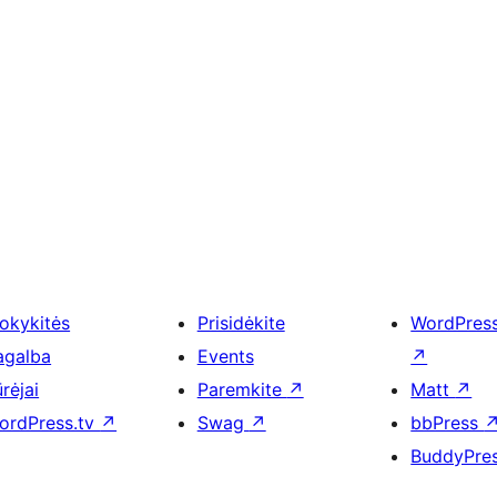
okykitės
Prisidėkite
WordPres
agalba
Events
↗
rėjai
Paremkite
↗
Matt
↗
ordPress.tv
↗
Swag
↗
bbPress
BuddyPre