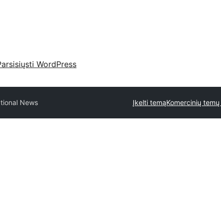
Parsisiųsti WordPress
tional News
Įkelti temą
Komercinių temų 