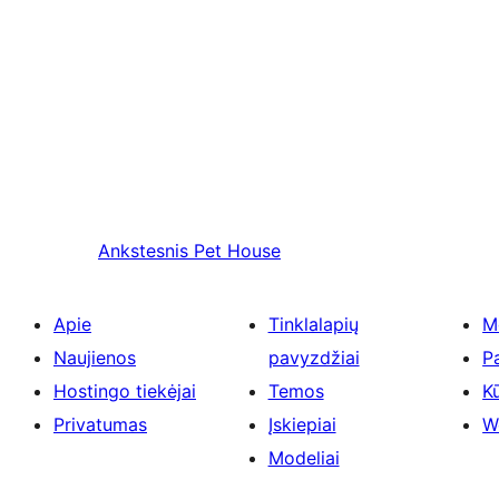
Ankstesnis
Pet House
Apie
Tinklalapių
M
Naujienos
pavyzdžiai
P
Hostingo tiekėjai
Temos
Kū
Privatumas
Įskiepiai
W
Modeliai