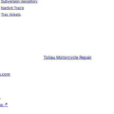
Subversion repository
Naršyti Trac’e
Trac tickets
Toliau
Motorcycle Repair
s.com
↗
ss
↗