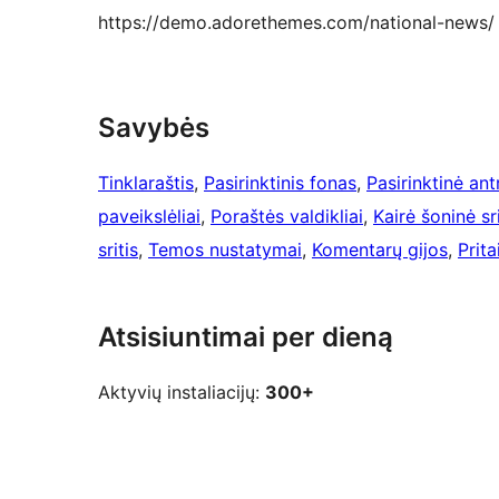
https://demo.adorethemes.com/national-news/
Savybės
Tinklaraštis
, 
Pasirinktinis fonas
, 
Pasirinktinė ant
paveikslėliai
, 
Poraštės valdikliai
, 
Kairė šoninė sri
sritis
, 
Temos nustatymai
, 
Komentarų gijos
, 
Prit
Atsisiuntimai per dieną
Aktyvių instaliacijų:
300+