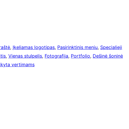
raštė
, 
Įkeliamas logotipas
, 
Pasirinktinis meniu
, 
Specialieji
tis
, 
Vienas stulpelis
, 
Fotografija
, 
Portfolio
, 
Dešinė šoninė
aikyta vertimams