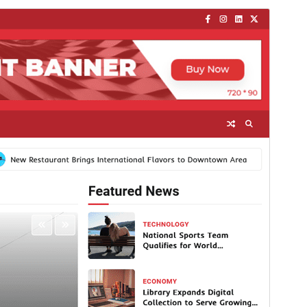
Komercinė tema
Ši tema yra nemokama, tačiau ji turi mokamus
papildinius ar pagalbą.
View support
Peržiūrėti
Parsisiųsti
Versija
1.1.1
Atnaujinta
10 spalio, 2025
Aktyvių instaliacijų
300+
WordPress versija
5.0
PHP versija
7.4
Temos pradinis puslapis