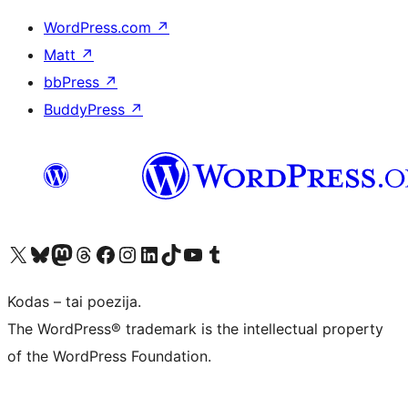
WordPress.com
↗
Matt
↗
bbPress
↗
BuddyPress
↗
Visit our X (formerly Twitter) account
Apsilankykite mūsų Bluesky paskyroje
Visit our Mastodon account
Apsilankykite mūsų Threads paskyroje
Visit our Facebook page
Visit our Instagram account
Visit our LinkedIn account
Apsilankykite mūsų TikTok paskyroje
Visit our YouTube channel
Apsilankykite mūsų Tumblr paskyroje
Kodas – tai poezija.
The WordPress® trademark is the intellectual property
of the WordPress Foundation.