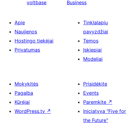
voltbase
Business
Apie
Tinklalapių
Naujienos
pavyzdžiai
Hostingo tiekėjai
Temos
Privatumas
Įskiepiai
Modeliai
Mokykitės
Prisidėkite
Pagalba
Events
Kūrėjai
Paremkite
↗
WordPress.tv
↗
Iniciatyva "Five for
the Future"