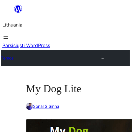
Eiti
prie
Lithuania
turinio
Parsisiųsti WordPress
Temos
My Dog Lite
Sonal S Sinha