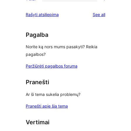
2-
1
reviews
star
1-
reviews
Rašyti atsiliepimą
See all
reviews
star
review
Pagalba
Norite ką nors mums pasakyti? Reikia
pagalbos?
Peržiūrėti pagalbos forumą
Pranešti
Ar ši tema sukelia problemų?
Pranešti apie šią temą
Vertimai