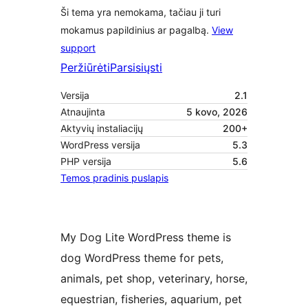
Ši tema yra nemokama, tačiau ji turi
mokamus papildinius ar pagalbą.
View
support
Peržiūrėti
Parsisiųsti
Versija
2.1
Atnaujinta
5 kovo, 2026
Aktyvių instaliacijų
200+
WordPress versija
5.3
PHP versija
5.6
Temos pradinis puslapis
My Dog Lite WordPress theme is
dog WordPress theme for pets,
animals, pet shop, veterinary, horse,
equestrian, fisheries, aquarium, pet