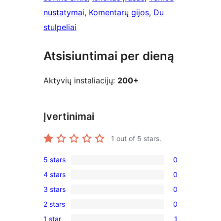
nustatymai
, 
Komentarų gijos
, 
Du
stulpeliai
Atsisiuntimai per dieną
Aktyvių instaliacijų:
200+
Įvertinimai
1
out of 5 stars.
5 stars
0
0
4 stars
0
5-
0
3 stars
0
star
4-
0
reviews
2 stars
0
star
3-
0
reviews
1 star
1
star