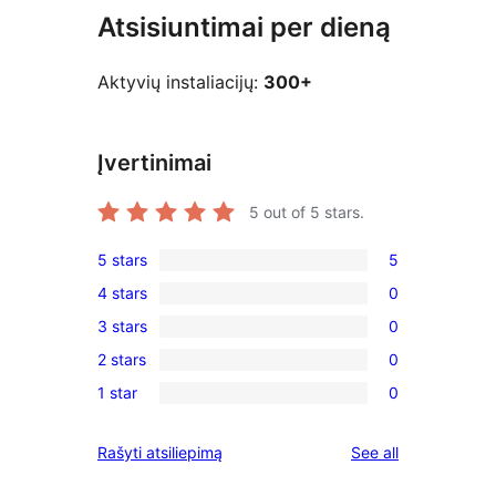
Atsisiuntimai per dieną
Aktyvių instaliacijų:
300+
Įvertinimai
5
out of 5 stars.
5 stars
5
5
4 stars
0
5-
0
3 stars
0
star
4-
0
reviews
2 stars
0
star
3-
0
reviews
1 star
0
star
2-
0
reviews
star
1-
reviews
Rašyti atsiliepimą
See all
reviews
star
reviews