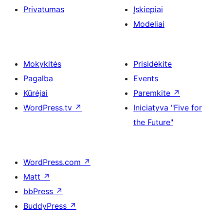
Privatumas
Įskiepiai
Modeliai
Mokykitės
Prisidėkite
Pagalba
Events
Kūrėjai
Paremkite
↗
WordPress.tv
↗
Iniciatyva "Five for
the Future"
WordPress.com
↗
Matt
↗
bbPress
↗
BuddyPress
↗