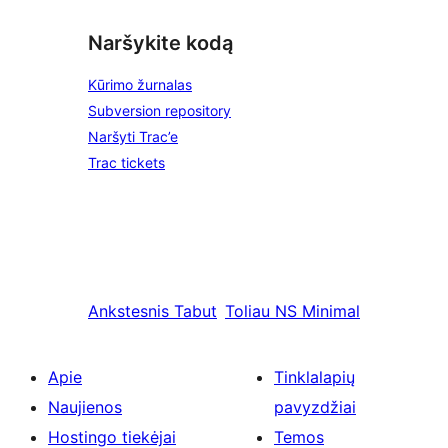
Naršykite kodą
Kūrimo žurnalas
Subversion repository
Naršyti Trac’e
Trac tickets
Ankstesnis
Tabut
Toliau
NS Minimal
Apie
Tinklalapių
Naujienos
pavyzdžiai
Hostingo tiekėjai
Temos