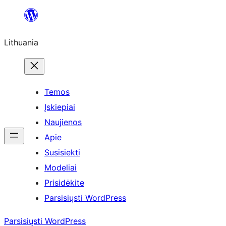
Eiti
prie
Lithuania
turinio
Temos
Įskiepiai
Naujienos
Apie
Susisiekti
Modeliai
Prisidėkite
Parsisiųsti WordPress
Parsisiųsti WordPress