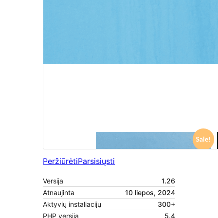
Peržiūrėti
Parsisiųsti
Versija
1.26
Atnaujinta
10 liepos, 2024
Aktyvių instaliacijų
300+
PHP versija
5.4