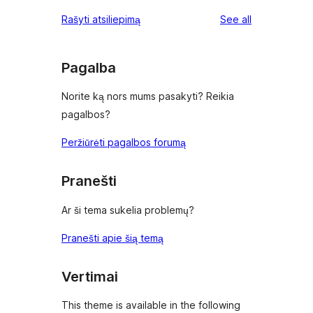
review
star
1-
reviews
Rašyti atsiliepimą
See all
reviews
star
review
Pagalba
Norite ką nors mums pasakyti? Reikia
pagalbos?
Peržiūrėti pagalbos forumą
Pranešti
Ar ši tema sukelia problemų?
Pranešti apie šią temą
Vertimai
This theme is available in the following