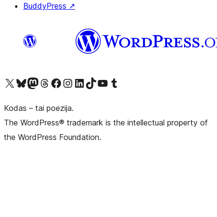
BuddyPress
↗
Visit our X (formerly Twitter) account
Apsilankykite mūsų Bluesky paskyroje
Visit our Mastodon account
Apsilankykite mūsų Threads paskyroje
Visit our Facebook page
Visit our Instagram account
Visit our LinkedIn account
Apsilankykite mūsų TikTok paskyroje
Visit our YouTube channel
Apsilankykite mūsų Tumblr paskyroje
Kodas – tai poezija.
The WordPress® trademark is the intellectual property of
the WordPress Foundation.