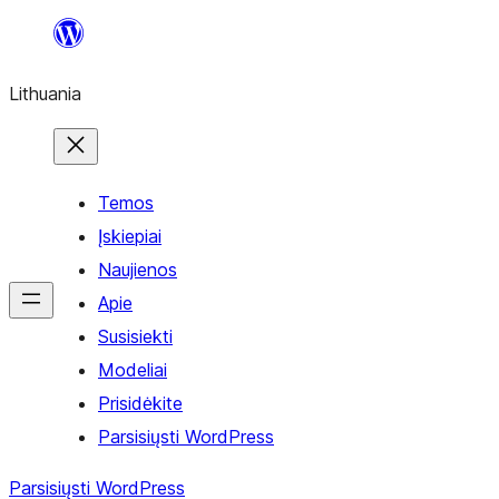
Eiti
prie
Lithuania
turinio
Temos
Įskiepiai
Naujienos
Apie
Susisiekti
Modeliai
Prisidėkite
Parsisiųsti WordPress
Parsisiųsti WordPress