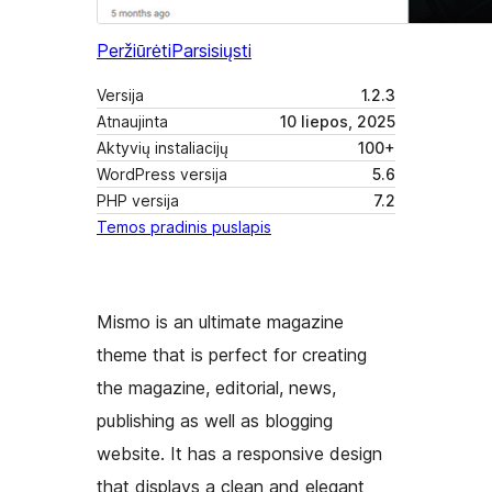
Peržiūrėti
Parsisiųsti
Versija
1.2.3
Atnaujinta
10 liepos, 2025
Aktyvių instaliacijų
100+
WordPress versija
5.6
PHP versija
7.2
Temos pradinis puslapis
Mismo is an ultimate magazine
theme that is perfect for creating
the magazine, editorial, news,
publishing as well as blogging
website. It has a responsive design
that displays a clean and elegant