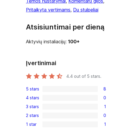
Temos nustatymai
, 
Komentarų gijos
, 
Pritaikyta vertimams
, 
Du stulpeliai
Atsisiuntimai per dieną
Aktyvių instaliacijų:
100+
Įvertinimai
4.4
out of 5 stars.
5 stars
8
8
4 stars
0
5-
0
3 stars
1
star
4-
1
reviews
2 stars
0
star
3-
0
reviews
1 star
1
star
2-
1