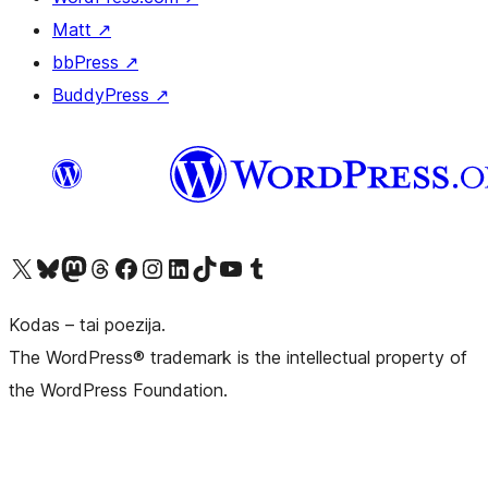
Matt
↗
bbPress
↗
BuddyPress
↗
Visit our X (formerly Twitter) account
Apsilankykite mūsų Bluesky paskyroje
Visit our Mastodon account
Apsilankykite mūsų Threads paskyroje
Visit our Facebook page
Visit our Instagram account
Visit our LinkedIn account
Apsilankykite mūsų TikTok paskyroje
Visit our YouTube channel
Apsilankykite mūsų Tumblr paskyroje
Kodas – tai poezija.
The WordPress® trademark is the intellectual property of
the WordPress Foundation.