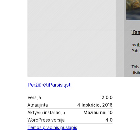
Peržiūrėti
Parsisiųsti
Versija
2.0.0
Atnaujinta
4 lapkričio, 2016
Aktyvių instaliacijų
Mažiau nei 10
WordPress versija
4.0
Temos pradinis puslapis