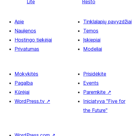
Lite
Resto
Apie
Tinklalapių pavyzdžiai
Naujienos
Temos
Hostingo tiekėjai
Įskiepiai
Privatumas
Modeliai
Mokykitės
Prisidėkite
Pagalba
Events
Kūrėjai
Paremkite
↗
WordPress.tv
↗
Iniciatyva "Five for
the Future"
WordPress.com
↗