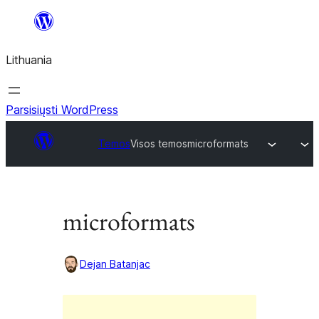
Eiti
prie
Lithuania
turinio
Parsisiųsti WordPress
Temos
Visos temos
microformats
microformats
Dejan Batanjac