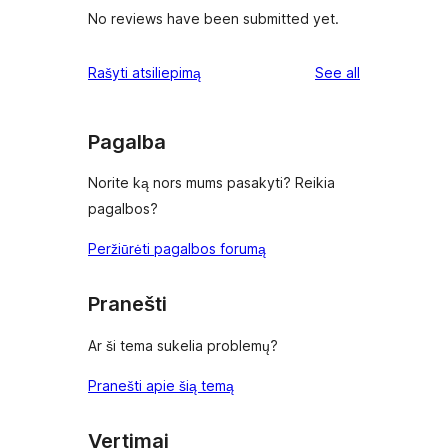
No reviews have been submitted yet.
reviews
Rašyti atsiliepimą
See all
Pagalba
Norite ką nors mums pasakyti? Reikia
pagalbos?
Peržiūrėti pagalbos forumą
Pranešti
Ar ši tema sukelia problemų?
Pranešti apie šią temą
Vertimai