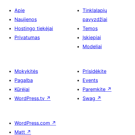
Apie
Tinklalapių
Naujienos
pavyzdžiai
Hostingo tiekėjai
Temos
Privatumas
Įskiepiai
Modeliai
Mokykitės
Prisidėkite
Pagalba
Events
Kūrėjai
Paremkite
↗
WordPress.tv
↗
Swag
↗
WordPress.com
↗
Matt
↗