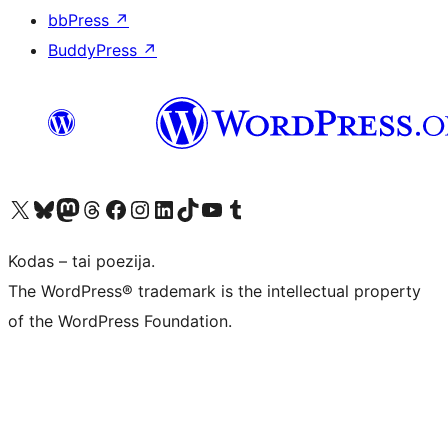
bbPress
↗
BuddyPress
↗
Visit our X (formerly Twitter) account
Apsilankykite mūsų Bluesky paskyroje
Visit our Mastodon account
Apsilankykite mūsų Threads paskyroje
Visit our Facebook page
Visit our Instagram account
Visit our LinkedIn account
Apsilankykite mūsų TikTok paskyroje
Visit our YouTube channel
Apsilankykite mūsų Tumblr paskyroje
Kodas – tai poezija.
The WordPress® trademark is the intellectual property
of the WordPress Foundation.