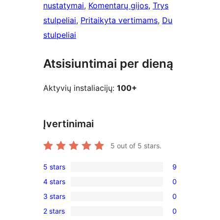
nustatymai
, 
Komentarų gijos
, 
Trys
stulpeliai
, 
Pritaikyta vertimams
, 
Du
stulpeliai
Atsisiuntimai per dieną
Aktyvių instaliacijų:
100+
Įvertinimai
5
out of 5 stars.
5 stars
9
9
4 stars
0
5-
0
3 stars
0
star
4-
0
reviews
2 stars
0
star
3-
0