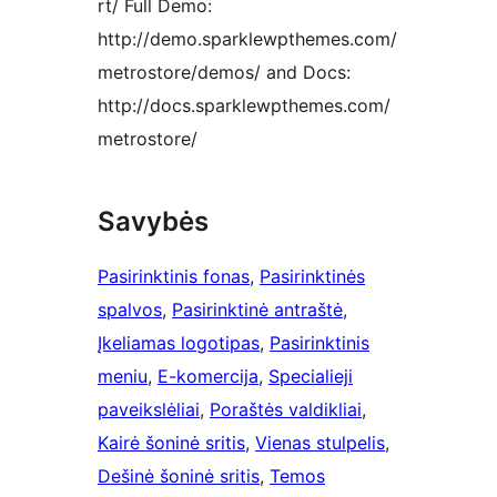
rt/ Full Demo:
http://demo.sparklewpthemes.com/
metrostore/demos/ and Docs:
http://docs.sparklewpthemes.com/
metrostore/
Savybės
Pasirinktinis fonas
, 
Pasirinktinės
spalvos
, 
Pasirinktinė antraštė
, 
Įkeliamas logotipas
, 
Pasirinktinis
meniu
, 
E-komercija
, 
Specialieji
paveikslėliai
, 
Poraštės valdikliai
, 
Kairė šoninė sritis
, 
Vienas stulpelis
, 
Dešinė šoninė sritis
, 
Temos