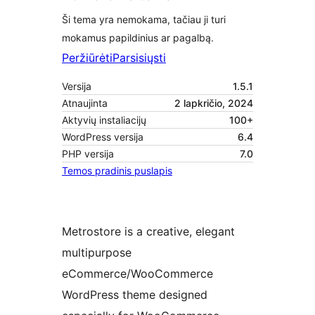
Ši tema yra nemokama, tačiau ji turi
mokamus papildinius ar pagalbą.
Peržiūrėti
Parsisiųsti
Versija
1.5.1
Atnaujinta
2 lapkričio, 2024
Aktyvių instaliacijų
100+
WordPress versija
6.4
PHP versija
7.0
Temos pradinis puslapis
Metrostore is a creative, elegant
multipurpose
eCommerce/WooCommerce
WordPress theme designed