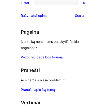
reviews
1 star
0
star
2-
0
reviews
star
1-
reviews
Rašyti atsiliepimą
See all
reviews
star
reviews
Pagalba
Norite ką nors mums pasakyti? Reikia
pagalbos?
Peržiūrėti pagalbos forumą
Pranešti
Ar ši tema sukelia problemų?
Pranešti apie šią temą
Vertimai