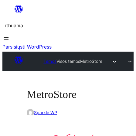
Eiti
prie
Lithuania
turinio
Parsisiųsti WordPress
Temos
Visos temos
MetroStore
MetroStore
Sparkle WP