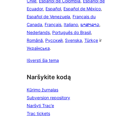
Chile
,
Español de Colombia
,
Español de
Ecuador
,
Español
,
Español de México
,
Español de Venezuela
,
Français du
Canada
,
Français
,
Italiano
,
ພາສາລາວ
,
Nederlands
,
Português do Brasil
,
Română
,
Русский
,
Svenska
,
Türkçe
ir
Українська
.
Išversti šią temą
Naršykite kodą
Kūrimo žurnalas
Subversion repository
Naršyti Trac’e
Trac tickets