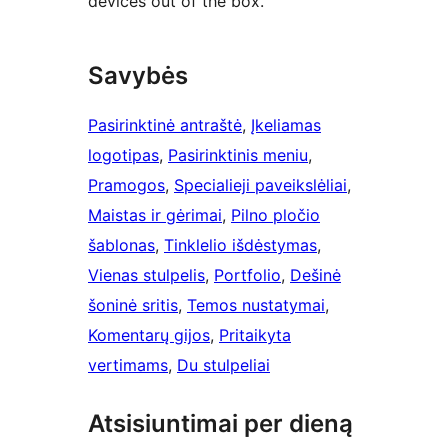
devices out of the box.
Savybės
Pasirinktinė antraštė
, 
Įkeliamas
logotipas
, 
Pasirinktinis meniu
, 
Pramogos
, 
Specialieji paveikslėliai
, 
Maistas ir gėrimai
, 
Pilno pločio
šablonas
, 
Tinklelio išdėstymas
, 
Vienas stulpelis
, 
Portfolio
, 
Dešinė
šoninė sritis
, 
Temos nustatymai
, 
Komentarų gijos
, 
Pritaikyta
vertimams
, 
Du stulpeliai
Atsisiuntimai per dieną