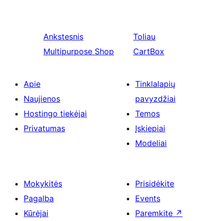
Ankstesnis
Toliau
Multipurpose Shop
CartBox
Apie
Tinklalapių
Naujienos
pavyzdžiai
Hostingo tiekėjai
Temos
Privatumas
Įskiepiai
Modeliai
Mokykitės
Prisidėkite
Pagalba
Events
Kūrėjai
Paremkite
↗