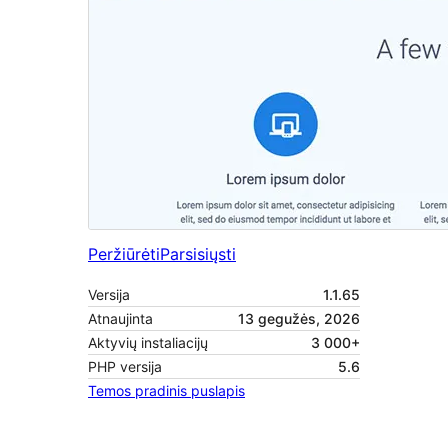
Peržiūrėti
Parsisiųsti
Versija
1.1.65
Atnaujinta
13 gegužės, 2026
Aktyvių instaliacijų
3 000+
PHP versija
5.6
Temos pradinis puslapis