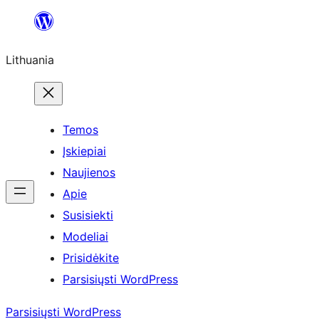
Eiti
prie
Lithuania
turinio
Temos
Įskiepiai
Naujienos
Apie
Susisiekti
Modeliai
Prisidėkite
Parsisiųsti WordPress
Parsisiųsti WordPress