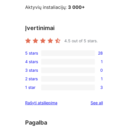
Aktyvių instaliacijų:
3 000+
Įvertinimai
4.5
out of 5 stars.
5 stars
28
28
4 stars
1
5-
1
3 stars
0
star
4-
0
reviews
2 stars
1
star
3-
1
review
1 star
3
star
2-
3
reviews
star
1-
reviews
Rašyti atsiliepimą
See all
review
star
reviews
Pagalba