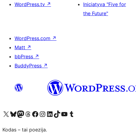
WordPress.tv
↗
Iniciatyva "Five for
the Future"
WordPress.com
↗
Matt
↗
bbPress
↗
BuddyPress
↗
Visit our X (formerly Twitter) account
Apsilankykite mūsų Bluesky paskyroje
Visit our Mastodon account
Apsilankykite mūsų Threads paskyroje
Visit our Facebook page
Visit our Instagram account
Visit our LinkedIn account
Apsilankykite mūsų TikTok paskyroje
Visit our YouTube channel
Apsilankykite mūsų Tumblr paskyroje
Kodas – tai poezija.